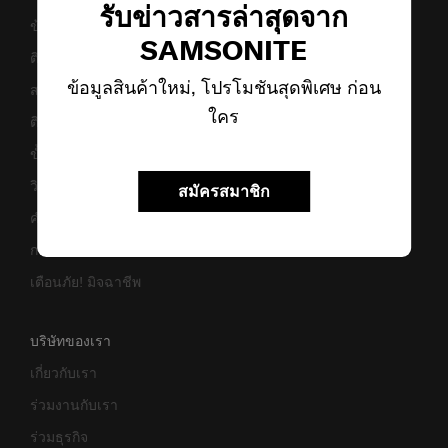
รับข่าวสารล่าสุดจาก
ข้อกำหนดและเงื่อนไขการรับประกัน
SAMSONITE
ติดต่อเรา
ข้อมูลสินค้าใหม่, โปรโมชันสุดพิเศษ ก่อน
สอบถามข้อมูลทางธุรกิจ
ใคร
ติดตามสถานะสินค้า
ขั้นตอนการผ่อนชำระ
วิธีเซ็ตรหัสล็อค
สมัครสมาชิก
คำแนะนำในการดูแล
การแจ้งเตือนเว็บไซต์ปลอม
เตือนภัย! มิจฉาชีพ
บริษัทของเรา
เกี่ยวกับเรา
ร่วมงานกับเรา
ร่วมธุรกิจ