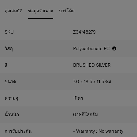
- สามารถใช้เป็นกระเป๋าเครื่องสำอาง กระเป๋าเก็บของ 3 ช้อง
และกระเป๋าถือขึ้นเครื่องได้ ทำให้กระเป๋าเก็บของแข็งแรงและ
คุณสมบัติ
ข้อมูลจำเพาะ
บาร์โค้ด
ทนทานเหมือนกระเป๋าเดินทาง
- ตาข่ายตาข่ายระบายอากาศสำหรับการจัดเก็บเป็นชั้น ถือ
และจัดเก็บของได้ง่ายโดยไม่ต้องกลัวตก
- ซิปขนาดใหญ่และซิปคู่เรียบและทนทานโดยไม่ติดขัด
SKU
Z34*48279
- EVOA Mini Case กระเป๋าขนาดเล็ก
- วัสดุ: โพลีคาร์บอเนต PC
วัสดุ
Polycarbonate PC
- ขนาด: 18.5 x 11.5 x 7.0 ซม.
- ความจุ: 0.18 ลิตร
- การจัดเก็บ: พื้นที่หลัก / กระเป๋าซิปหนึ่งใบ / ถุงตาข่ายสองใบ
สี
BRUSHED SILVER
- การรับประกัน : ไม่มีการรับประกัน
ขนาด
7.0 x 18.5 x 11.5
ซม
ความจุ
1
ลิตร
น้ำหนัก
0.18
กิโลกรัม
การรับประกัน
- Warranty : No warranty