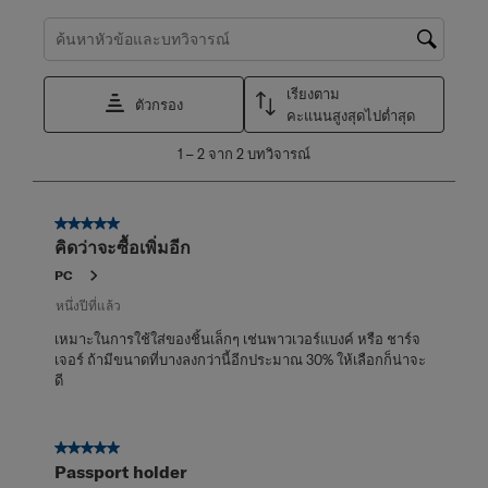
ค้นหาหัวข้อและตรวจสอบภูมิภาคการค้นหา
เรียงตาม
ตัวกรอง
คะแนนสูงสุดไปต่ำสุด
1
1
–
2 จาก 2
บทวิจารณ์
ถึง
2
จาก
5 จาก 5 ดาว
2
คิดว่าจะซื้อเพิ่มอีก
บท
วิจารณ์
PC
หนึ่งปีที่แล้ว
เหมาะในการใช้ใส่ของชิ้นเล็กๆ เช่นพาวเวอร์แบงค์ หรือ ชาร์จ
เจอร์ ถ้ามีขนาดที่บางลงกว่านี้อีกประมาณ 30% ให้เลือกก็น่าจะ
ดี
5 จาก 5 ดาว
Passport holder