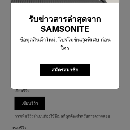
เลือกแถวด้านล่างเพื่อกรองบทวิจารณ์
รับข่าวสารล่าสุดจาก
5 ดาว
ดาว
2
บทวิจารณ์2 บทที่
4 ดาว
ดาว
0
SAMSONITE
บทวิจารณ์0 บทที่
3 ดาว
ดาว
0
บทวิจารณ์0 บทที่
2 ดาว
ดาว
0
ข้อมูลสินค้าใหม่, โปรโมชันสุดพิเศษ ก่อน
บทวิจารณ์0 บทที่
1 ดาว
ดาว
0
ใคร
บทวิจารณ์0 บทที่
คะแนนรวม
สมัครสมาชิก
5.0
2 บทวิจารณ์
เขียนรีวิว
เขียนรีวิว
การเพิ่มรีวิวจำเปนต้องใช้อีเมลที่ถูกต้องสำหรับการตรวจสอบ
กรองรีวิว