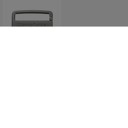
IM T@G
METAL TAG S
4.0
(94)
690 บาท
เพิ่มในรถเข็น