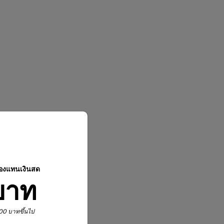
ปองแทนเงินสด
บาท
,900 บาทขึ้นไป