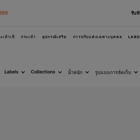
เป็นสมาชิก Samsonite เพื่อรับสิทธิพิเศษที่เหนือกว่า
ับทันที คูปองแทนเงินสด
500 บาท
สำหรับคำสั่งซื้อตั้งแต่ 6,900 บาทขึ
สมัครสมาชิกและรับสิทธิพิเศษเลย!
ะเป๋าเป้
กระเป๋า
อุปกรณ์เสริม
การปรับแต่งเฉพาะบุคคล
LABE
Labels
Collections
น้ำหนัก
รูปแบบการจัดเก็บ