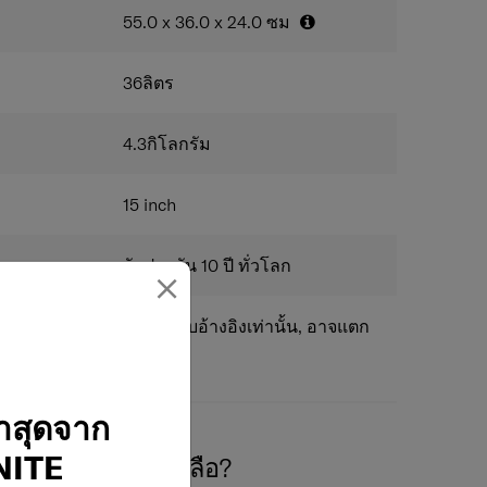
างซิปแม่เหล็ก
55.0 x 36.0 x 24.0
ซม
นได้ง่ายและกระเป๋าด้านหน้าแบบล็อคได้
ารถใส่แล็ปท็อป ขนาด 15.6 นิ้ว
36
ลิตร
ex ™สำหรับซับในและซิป PET รีไซเคิล
สัมภาระแบบไขว้
ds. แผ่นกันสัมภาระแบบซิป
4.3
กิโลกรัม
15
inch
รับประกัน 10 ปี ทั่วโลก
×
แพร่ในเว็บไซต์นี้ใช้สำหรับอ้างอิงเท่านั้น, อาจแตก
่าสุดจาก
ITE
องการความช่วยเหลือ?