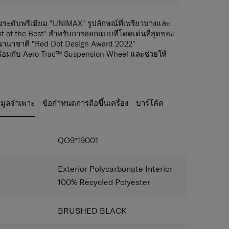
ระดับพรีเมียม "UNIMAX" รูปลักษณ์ที่เพรียวบางและ
est of the Best" สำหรับการออกแบบที่โดดเด่นที่สุดของ
านาชาติ "Red Dot Design Award 2022"
อมกับ Aero Trac™ Suspension Wheel และช่วยให้
าบรื่นด้วยระบบเบรกห้ามการไหล่ของกระเป๋า รหัสล็อค
ation Lock และซิปป้องกันการโจรกรรมพร้อมตัวดึงแม่
บการรักษาความปลอดภัยเพิ่มเติม ด้วยการออกแบบ
มใหม่ และรายละเอียดที่สร้างสรรค์ Unimax มาพร้อม
อมูลจำเพาะ
ข้อกำหนดการถือขึ้นเครื่อง
บาร์โค้ด
ูมิเนียม ที่ออกแบบมาให้พอดีกับส่วนโค้งของกระเป๋า
ันผลกระทบจากภายนอกเท่านั้น แต่ยังสร้างรูปลักษณ์ที่
 ยังมียังมีระบบ Aero Trac™ Suspension Wheel ล้อ
ะเทือนและดูดซับเสียงและแรงกระแทกทำให้เคลื่อนไหว
QO9*19001
บรกที่สามารถใช้งานได้ง่ายด้วยมือเดียว และยังมีฟัง
กด้วย.
Exterior Polycarbonate Interior
e Minimalism
100% Recycled Polyester
นป้องกันแรงกระแทกตรงมุมกระเป๋าพร้อมโลโก้ในตัว
uspension เป็นระบบกันสะเทือนแบบดูดซับแรง
ละแรงสั่นสะเทือนเพื่อความคล่องตัว เสริมด้วยระบบ
BRUSHED BLACK
ination lock