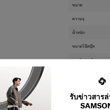
• ซิปกันขโมยพร้อมที่ดึงห
ขนาด
• FRONT OPENING ใช้งา
• ช่องกระเป๋าด้านหน้าสาม
ความจุ
• เทคโนโลยีวัสดุ Recycl
• Cross Ribbons สายรัด
• Both sides divider pa
น้ำหนัก
• Port USB
ขนาดโน๊ตบุ๊ค
การรับประกัน
**ขนาดของสินค้าที่เผย
ต่างจากการวัดจริง
รับข่าวสารล
SAMSON
ต้