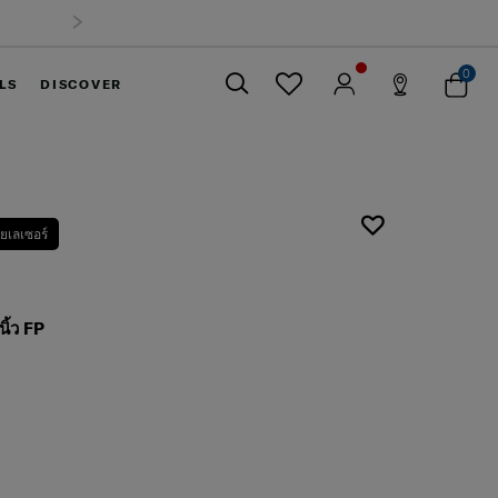
0
LS
DISCOVER
ปิด
ยเลเซอร์
ิ้ว FP