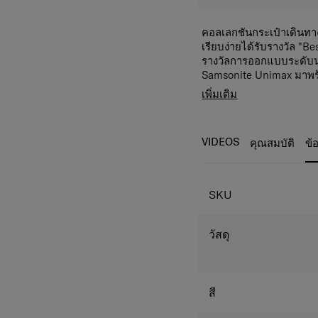
คอลเลกชันกระเป๋าเดินทาง
เรียบง่ายได้รับรางวัล "B
รางวัลการออกแบบระดับน
Samsonite Unimax มาพร้
ควบคุมกระเป๋าได้อย่างร
เพิ่มเติม
รหัส 3 หลัก TSA Combin
เหล็กเป็นมาตรฐานสำหรั
คุณลักษณะที่เป็นนวัตกรร
VIDEOS
คุณสมบัติ
ข้
การตกแต่งด้วยแถบโลโก้อล
เดินทาง ไม่เพียงแต่ป้องก
หรูหราอีกด้วย นอกจากนี้
นวัตกรรมใหม่ที่ ลดแรงส
SKU
ได้อย่างราบรื่น และระบบเ
ก์ชั่นอำนวยความสะดวกอี
คุณสมบัติ
วัสดุ
​• การออกแบบ Samsonit
• Corner Protectors แผ่
• ระบบล้อ Aero-Trac™ S
กระแทก ซึ่งช่วยลดเสียงแ
สี
เบรกล้อหน้า.
• รหัสล็อคแบบ TSA comb