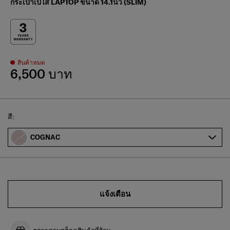
กระเป๋าเป้ใส่ LAPTOP ขนาด 14.1นิ้ว (SLIM)
สินค้าหมด
6,500 บาท
Select
สี:
COGNAC
แจ้งเตือน