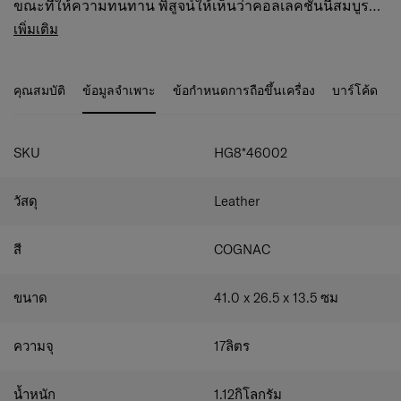
ขณะที่ให้ความทนทาน พิสูจน์ให้เห็นว่าคอลเลคชั่นนี้สมบูรณ์
แบบสําหรับธุรกิจหรือการใช้งานในชีวิตประจําวัน คุณสมบัติ:
หนังเกรนด้านบน
เพิ่มเติม
กระเป๋าด้านหน้าด้านนอกมีซิป
ห้องภายในองค์กร
ช่องใส่แล็ปท็อป 14.1"
คุณสมบัติ
ข้อมูลจำเพาะ
ข้อกำหนดการถือขึ้นเครื่อง
บาร์โค้ด
ช่องใส่แล็ปท็อปบุนวม
ช่องหลักกว้างขวางพร้อมที่กั้นแขนเสื้อ
Smart Sleeve ช่วยให้คุณวางกระเป๋าไว้บนกระเป๋าเดิน
ทางได้อย่างมั่นคง
SKU
HG8*46002
แผงด้านหลังบุนวมและสายสะพายไหล่พร้อมซับใน
ตาข่ายเรียบ
วัสดุ
Leather
ผลิตภัณฑ์ Samsonite Classic Leather ทําจากหนังท็อปเกรน
ธรรมชาติ ซึ่งอาจแสดงความไม่สมบูรณ์ตามธรรมชาติ เช่น สี
สี
COGNAC
และพื้นผิวที่หลากหลาย ลักษณะเหล่านี้มีอยู่ในหนังแท้และไม่
ส่งผลต่อคุณภาพหรือประสิทธิภาพของผลิตภัณฑ์
ขนาด
41.0 x 26.5 x 13.5
ซม
ความจุ
17
ลิตร
น้ำหนัก
1.12
กิโลกรัม