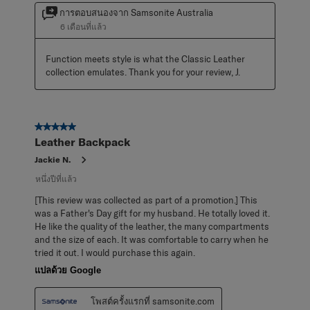
การตอบสนองจาก Samsonite Australia
6 เดือนที่แล้ว
Function meets style is what the Classic Leather 
collection emulates. Thank you for your review, J.
5 จาก 5 ดาว
Leather Backpack
Jackie N.
หนึ่งปีที่แล้ว
[This review was collected as part of a promotion.] This
was a Father's Day gift for my husband. He totally loved it.
He like the quality of the leather, the many compartments
and the size of each. It was comfortable to carry when he
tried it out. I would purchase this again.
แปลด้วย Google
โพสต์ครั้งแรกที่ samsonite.com