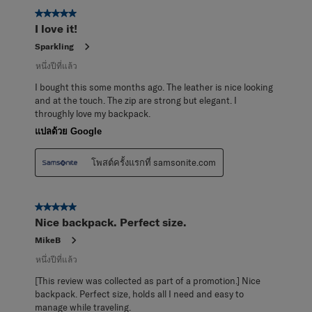
5 จาก 5 ดาว
I love it!
Sparkling
หนึ่งปีที่แล้ว
I bought this some months ago. The leather is nice looking
and at the touch. The zip are strong but elegant. I
throughly love my backpack.
แปลด้วย Google
โพสต์ครั้งแรกที่ samsonite.com
5 จาก 5 ดาว
Nice backpack. Perfect size.
MikeB
หนึ่งปีที่แล้ว
[This review was collected as part of a promotion.] Nice
backpack. Perfect size, holds all I need and easy to
manage while traveling.