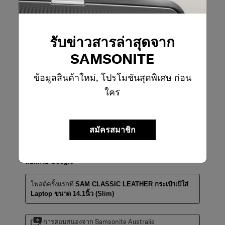
6 เดือนที่แล้ว
Hi Cait, great to hear that the Classic Leather 
Backpack fits seamlessly into your everyday! - The 
รับข่าวสารล่าสุดจาก
Samsonite Team
SAMSONITE
ข้อมูลสินค้าใหม่, โปรโมชันสุดพิเศษ ก่อน
5 จาก 5 ดาว
ใคร
I would buy this product again.
Pepe
9 เดือนที่แล้ว
สมัครสมาชิก
Very stylish which is what I wanted and perfect size not
too small. I love it.
แปลด้วย Google
โพสต์ครั้งแรกที่
SAM CLASSIC LEATHER กระเป๋าเป้ใส่
Laptop ขนาด 14.1นิ้ว (slim)
การตอบสนองจาก Samsonite Australia