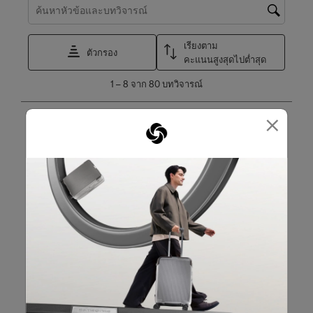
ค้นหาหัวข้อและตรวจสอบภูมิภาคการค้นหา
เรียงตาม
ตัวกรอง
คะแนนสูงสุดไปต่ำสุด
1
1
–
8 จาก 80
บทวิจารณ์
ถึง
8
×
จาก
5 จาก 5 ดาว
80
Its size is great colour excellent and durable
บท
วิจารณ์
Cait
8 เดือนที่แล้ว
Great for carrying essentials like lap top
แปลด้วย Google
โพสต์ครั้งแรกที่
SAM CLASSIC LEATHER กระเป๋าเป้ใส่
Laptop ขนาด 14.1นิ้ว (slim)
การตอบสนองจาก Samsonite Australia