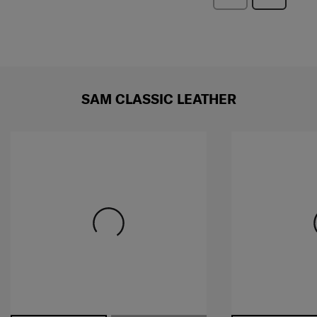
หน้า
ไป
บท
บท
วิจารณ์
วิจารณ์
SAM CLASSIC LEATHER