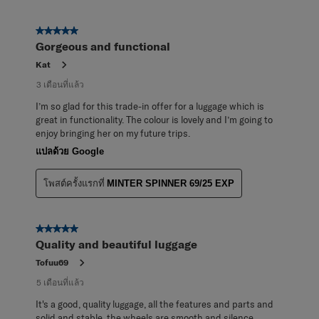
5 จาก 5 ดาว
Gorgeous and functional
Kat
3 เดือนที่แล้ว
I’m so glad for this trade-in offer for a luggage which is
great in functionality. The colour is lovely and I’m going to
enjoy bringing her on my future trips.
แปลด้วย Google
โพสต์ครั้งแรกที่
MINTER SPINNER 69/25 EXP
5 จาก 5 ดาว
Quality and beautiful luggage
Tofuu69
5 เดือนที่แล้ว
It's a good, quality luggage, all the features and parts and
solid and stable, the wheels are smooth and silence,