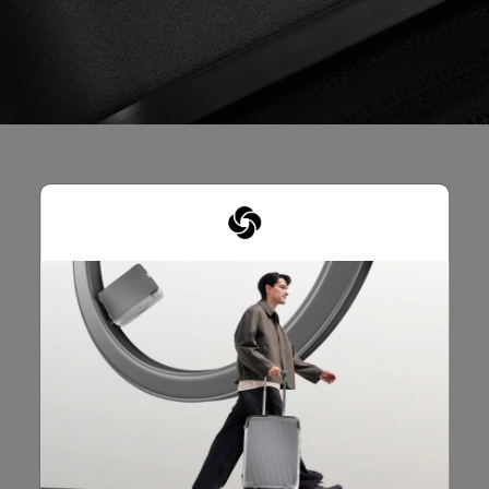
รีวิวผลิตภัณฑ์
บทวิจารณ์
คะแนนคร่าวๆ
เลือกแถวด้านล่างเพื่อกรองบทวิจารณ์
5 ดาว
ดาว
74
บทวิจารณ์74 บทที
4 ดาว
ดาว
16