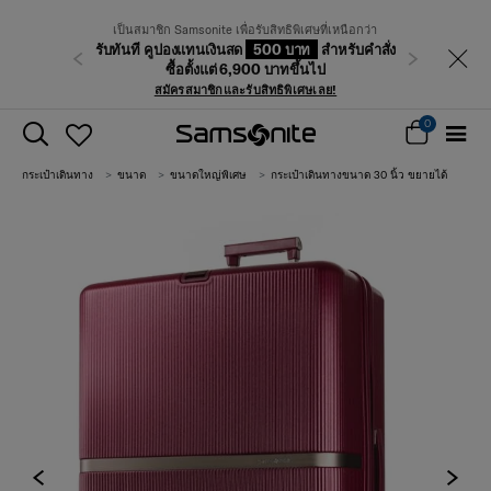
ศษที่เหนือกว่า
ท
สำหรับคำสั่ง
ก่อนหน้า
ติดตามคำสั่งซื้อ
ถัดไป
้นไป
ศษเลย!
0
กระเป๋าเดินทาง
ขนาด
ขนาดใหญ่พิเศษ
กระเป๋าเดินทางขนาด 30 นิ้ว ขยายได้