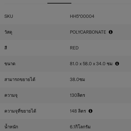
ล้อหมุน 360º แบบหลายทิศทางเพื่อการบังคับที่คล่องตัว
ก์ชั่นที่แขวนอเนกประสงค์ด้านหน้า รหัสล็อค TSA008 และ
สามารถขยายเพื่อเพิ่มความจุได้
ระบบซิปคู่ ป้องกันการโจรกรรมเพิ่มระดับความปลอดภัย
ซิปกันป้องกันการโจรกรรม
ภายในบุด้วยผ้าแจ็คการ์ดด้วยเทคโนโลยีผ้า RECYCLEX™
SKU
HH5*00004
รหัสล็อคแบบฝัง TSA 008 รหัสล็อคแบบฝัง TSA และซิป
คุณภาพสูง ซึ่งสร้างจากขวด PET รีไซเคิล 100%"
ป้องกันการโจรกรรมเพื่อความปลอดภัยเป็นพิเศษ
หูหิ้วด้านบนและด้านข้าง
วัสดุ
POLYCARBONATE
ซิปกันขโมยพร้อมที่ดึงซิปแม่เหล็ก
สายคล้อง ช่วยให้คุณรักษาความปลอดภัยของสิ่งของ
สี
RED
ขณะเดินทางที่ด้านหน้าของเคส
สำหรับซับในตกแต่งภายในทำจากวัสดุรีไซเคิล
RECYCLEX ซึ่งใช้ขวด PET รีไซเคิล 100%
ขนาด
81.0 x 58.0 x 34.0
ซม
ช่องแบ่งสองด้านที่ใช้งานได้พร้อมช่องใส่ของหลายช่อง
ที่กั้นทางด้านขวาถอดออกได้ และคุณสามารถแขวนมัน
ระหว่างการเดินทางด้วยตะขอที่แนบมา
สามารถขยายได้
38.0
ซม
ตะขอแขวนด้านหน้าสำหรับแขวนสิ่งของชิ้นเล็ก
ระหว่างการเดินทาง
กระเป๋าบรรจุสัมภาระที่สะดวกสำหรับการจัดสัมภาระ
ความจุ
130
ลิตร
แผ่นกั้นแบบมีซิปสำหรับการบรรจุที่ง่ายและเป็นระเบียบ
ความจุที่ขยายได้
148
ลิตร
น้ำหนัก
6.1
กิโลกรัม