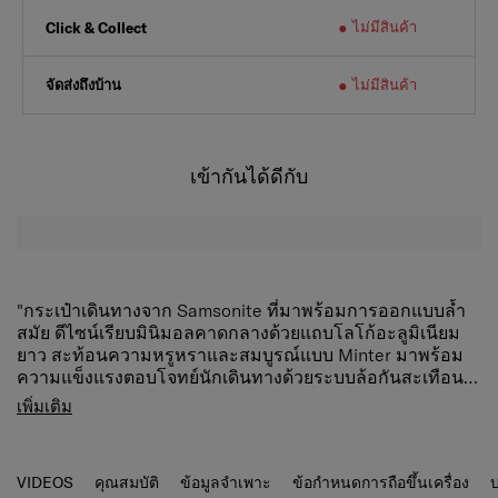
ไม่มีสินค้า
Click & Collect
จัดส่งถึงบ้าน
ไม่มีสินค้า
เข้ากันได้ดีกับ
"กระเป๋าเดินทางจาก Samsonite ที่มาพร้อมการออกแบบล้ำ
สมัย ดีไซน์เรียบมินิมอลคาดกลางด้วยแถบโลโก้อะลูมิเนียม
ยาว สะท้อนความหรูหราและสมบูรณ์แบบ Minter มาพร้อม
ความแข็งแรงตอบโจทย์นักเดินทางด้วยระบบล้อกันสะเทือน
Aero-Trac™ II พร้อมระบบกันสะเทือนที่ดูดซับแรงกระแทก
คุณสมบัติสินค้า
เพิ่มเติม
และกลไกลูกปืนในตัว (Ball Bearings Mechanism) ทำให้ล้อมี
ล้อช่วงล่าง Aero-Trac™ ช่วยลดแรงเสียดทาน ลดเสียง
ความคล่องตัว ลากได้อย่างนุ่มนวลและราบรื่น ลดการสั่น
และการสั่นสะเทือนของล้อหมุนเพื่อให้ล้อทำงานได้
สะเทือน และลดเสียงดังได้อย่างเต็มประสิทธิภาพ เคลื่อนไหว
อย่างราบรื่น
VIDEOS
คุณสมบัติ
ข้อมูลจำเพาะ
ข้อกำหนดการถือขึ้นเครื่อง
บ
คล่องตัว เรียบ ลื่น สะดวกสบายยิ่งขึ้นด้วยการออกแบบเพิ่มฟัง