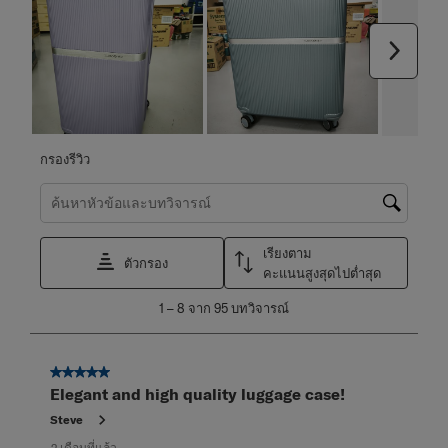
ถัดไป
กรองรีวิว
ค้นหาหัวข้อและตรวจสอบภูมิภาคการค้นหา
เรียงตาม
ตัวกรอง
คะแนนสูงสุดไปต่ำสุด
1
1
–
8 จาก 95
บทวิจารณ์
ถึง
8
จาก
5 จาก 5 ดาว
95
Elegant and high quality luggage case!
บท
วิจารณ์
Steve
2 เดือนที่แล้ว