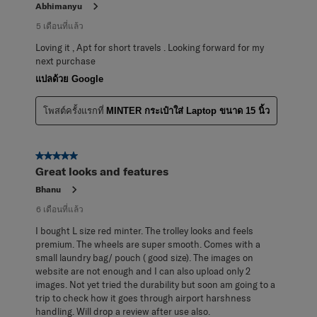
Abhimanyu
5 เดือนที่แล้ว
Loving it , Apt for short travels . Looking forward for my
next purchase
แปลด้วย Google
โพสต์ครั้งแรกที่
MINTER กระเป๋าใส่ Laptop ขนาด 15 นิ้ว
5 จาก 5 ดาว
Great looks and features
Bhanu
6 เดือนที่แล้ว
I bought L size red minter. The trolley looks and feels
premium. The wheels are super smooth. Comes with a
small laundry bag/ pouch ( good size). The images on
website are not enough and I can also upload only 2
images. Not yet tried the durability but soon am going to a
trip to check how it goes through airport harshness
handling. Will drop a review after use also.