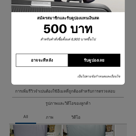
บทวิจารณ์16 บทที
3 ดาว
ดาว
2
บทวิจารณ์2 บทที่
2 ดาว
ดาว
1
บทวิจารณ์1 บทที่
1 ดาว
ดาว
2
สมัครสมาชิกและรับคูปองแทนเงินสด
บทวิจารณ์2 บทที่
500 บาท
คะแนนรวม
สำหรับคำสั่งซื้อตั้งแต่ 6,900 บาทขึ้นไป
4.7
95 บทวิจารณ์
อาจจะทีหลัง
รับคูปองเลย
เขียนรีวิว
เป็นไปตามข้อกำหนดและเงื่อนไข
เขียนรีวิว
การเพิ่มรีวิวจำเปนต้องใช้อีเมลที่ถูกต้องสำหรับการตรวจสอบ
รูปภาพและวิดีโอของลูกค้า