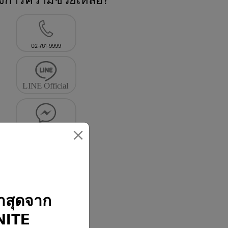
02-761-9999
×
่าสุดจาก
ITE