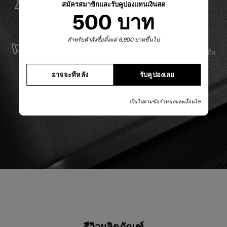
สมัครสมาชิกและรับคูปองแทนเงินสด
Samsonite รับประกันการใช้งานทั่วโลก เพื่อให้มั่นใจว่า
500 บาท
ผลิตภัณฑ์ Samsonite ของคุณจะอยู่เคียงข้างคุณเสมอ
บริการและซ่อมแซม
สำหรับคำสั่งซื้อตั้งแต่ 6,900 บาทขึ้นไป
เราผลิตสินค้าด้วยวัสดุที่ดีที่สุด พร้อมบริการสนับสนุนที่เชื่อ
ถือได้ เพื่อให้คุณก้าวไปข้างหน้าได้อย่างราบรื่น ไม่ว่าจะ
อาจจะทีหลัง
รับคูปองเลย
เกิดอะไรขึ้นก็ตาม
เป็นไปตามข้อกำหนดและเงื่อนไข
รีวิวผลิตภัณฑ์