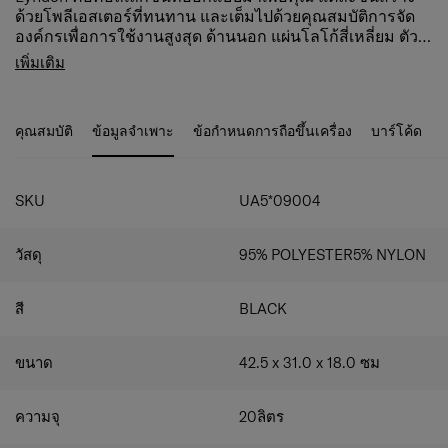
ด้วยโพลีเอสเตอร์ที่ทนทาน และเต็มไปด้วยคุณสมบัติการจัด
องค์กรเพื่อการใช้งานสูงสุด ด้านนอก แผ่นโลโก้สี่เหลี่ยม ตัว
ดึงสิ่งทอลายทแยงและรายละเอียดต่างๆ และฮาร์ดแวร์ตกแต่ง
ป้ายโลโก้ Square Samsonite Red พร้อมตะขอถอดได้
เพิ่มเติม
สีดำสร้างรูปลักษณ์ที่แข็งแกร่งและทันสมัย โดยมี Lyndon เป็น
และโลโก้เรียบหรู .​
เพื่อนประจำวันของคุณ คุณจะพร้อมอย่างเต็มที่สำหรับการ
สายสะพายบุนวมปรับระดับได้ & สายสะพายไหล่ถอด
เดินทางอย่างดี
ออกได้
คุณสมบัติ
ข้อมูลจำเพาะ
ข้อกำหนดการถือขึ้นเครื่อง
บาร์โค้ด
มาพร้อมกับช่องซิปแยก 3 ช่อง
ช่องกระเป๋าด้านในเพื่อการจัดระเบียบที่ง่ายและสะดวก
ช่องใส่แล็ปท็อปขนาดหน้าจอ 16 นิ้ว.
Smart sleeve ติดกระเป๋าเป้กับกระเป๋าเดินทางของคุณ
SKU
UA5*09004
ระหว่างการเดินทางได้อย่างง่ายดาย
ที่ใส่ขวดน้ำและร่ม
วัสดุ
95% POLYESTER5% NYLON
กระเป๋าซิปสองช่องด้านหน้า
กระเป๋าซิปกระเป๋าด้านใน
สี
BLACK
ขนาด
42.5 x 31.0 x 18.0
ซม
ความจุ
20
ลิตร