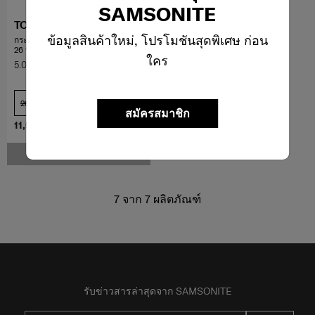
SAMSONITE
TOIIS BLOSSOM
ข้อมูลสินค้าใหม่, โปรโมชันสุดพิเศษ ก่อน
กระเป๋าเดินทางทรง TRUNK ขนาด
26 นิ้ว+COVER
ใคร
5.0
(1)
26 นิ้ว
สมัครสมาชิก
11,500 บาท
แจ้งเตือน
7
จาก
7
ผลิตภัณฑ์
รับข่าวสารล่าสุดจาก SAMSONITE