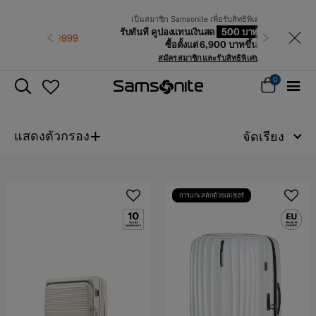
เป็นสมาชิก Samsonite เพื่อรับสิทธิพิเศษที่เหนือกว่า
รับทันที คูปองแทนเงินสด
500 บาท
สำหรับคำสั่ง
-9999
ก่อนหน้า
ถัดไป
ซื้อตั้งแต่ 6,900 บาทขึ้นไป
สมัครสมาชิกและรับสิทธิพิเศษเลย!
0
+
แสดงตัวกรอง
จัดเรียง
การแกะสลักด้วยเลเซอร์