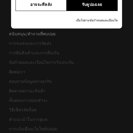
อาจจะทีหลัง
รับคูปองเลย
เป็นไปตามข้อกำหนดและเงื่อนไข
สนับสนุน/คำถามที่พบบ่อย
การขนส่งและการจัดส่ง
การคืนสินค้าและการคืนเงิน
ข้อกำหนดและเงื่อนไขการรับประกัน
ติดต่อเรา
สอบถามข้อมูลทางธุรกิจ
ติดตามสถานะสินค้า
ขั้นตอนการผ่อนชำระ
วิธีเซ็ตรหัสล็อค
คำแนะนำในการดูแล
การแจ้งเตือนเว็บไซต์ปลอม