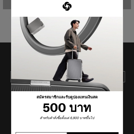
แจ้งเตือน
แจ้งเตือน
4
จาก
4
ผลิตภัณฑ์
รับข่าวสารล่าสุดจาก SAMSONITE
ส่ง
สมัครสมาชิกและรับคูปองแทนเงินสด
VISIT OUR OTHER BRANDS
500 บาท
สำหรับคำสั่งซื้อตั้งแต่ 6,900 บาทขึ้นไป