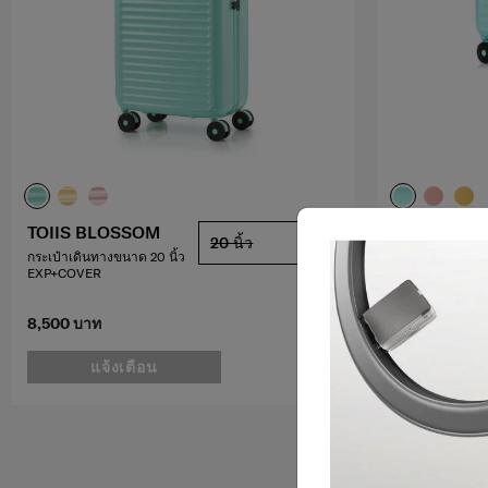
TOIIS BLOSSOM
TOIIS BLO
20 นิ้ว
กระเป๋าเดินทางขนาด 20 นิ้ว
กระเป๋าเดินทาง
EXP+COVER
TOTE+COVER
5.0
(2)
8,500 บาท
7,500 บาท
แจ้งเตือน
แจ้ง