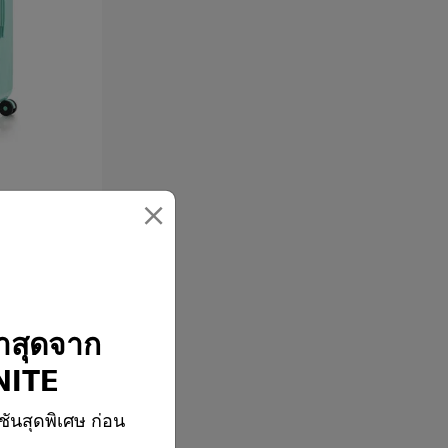
×
้ว
่าสุดจาก
ITE
ชันสุดพิเศษ ก่อน