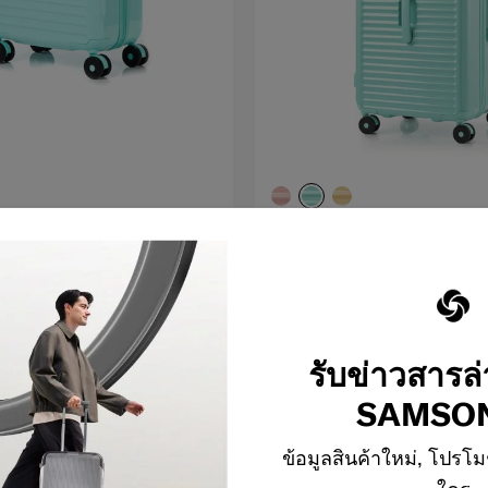
SSOM
TOIIS BLOSSOM
26 นิ
 ROLLING
กระเป๋าเดินทางทรง TRUNK
ขนาด 26 นิ้ว+COVER
5.0
(1)
5,750 บาท
11,500 บาท
รับข่าวสารล
เตือน
แจ้งเตือน
SAMSON
ข้อมูลสินค้าใหม่, โปรโม
3
จาก
3
ผลิตภัณฑ์