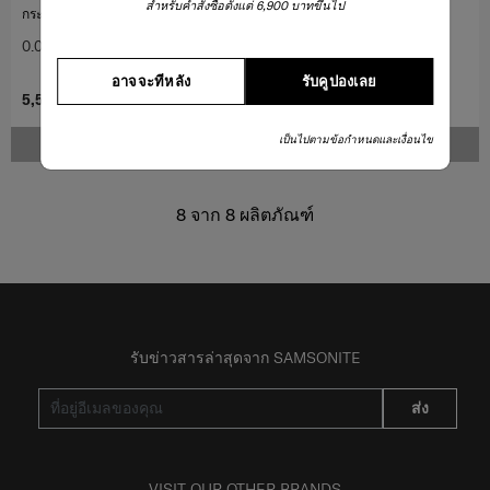
สำหรับคำสั่งซื้อตั้งแต่ 6,900 บาทขึ้นไป
กระเป๋าเป้สะพายหลังเปิดด้านบน
กระเป๋าคาดอก
0.0
(0)
0.0
(0)
อาจจะทีหลัง
รับคูปองเลย
5,500 บาท
2,450 บาท
3,500 บาท
เป็นไปตามข้อกำหนดและเงื่อนไข
แจ้งเตือน
แจ้งเตือน
8
จาก
8
ผลิตภัณฑ์
รับข่าวสารล่าสุดจาก SAMSONITE
ส่ง
VISIT OUR OTHER BRANDS