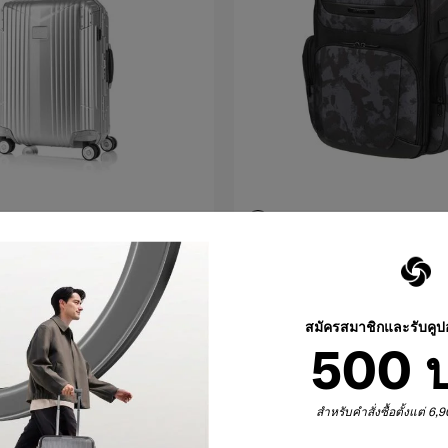
NOVA
PRO-DLX 6
20 นิ้ว
นาด 20 นิ้ว
กระเป๋าเป้สะพายหล้ง 15.6"
3VOL EXP
4.6
(29)
สมัครสมาชิกและรับคู
10,000 บาท
500 
นรถเข็น
เพิ่มในรถเข็น
สำหรับคำสั่งซื้อตั้งแต่ 6