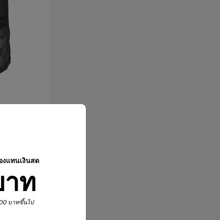
ปองแทนเงินสด
บาท
,900 บาทขึ้นไป