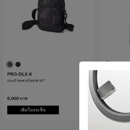
PRO-DLX 6
SBL META
กระเป๋าสะพายไหล่ M 9.7"
กระเป่าเดินทางข
4.3
(4)
6,000 บาท
40,000 บาท
เพิ่มในรถเข็น
เพิ่มใ