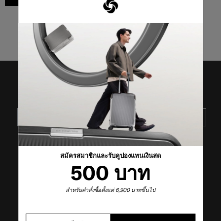
3
จาก
3
ผลิตภัณฑ์
รับข่าวสารล่าสุดจาก SAMSONITE
ส่ง
VISIT OUR OTHER BRANDS
สมัครสมาชิกและรับคูปองแทนเงินสด
500 บาท
สำหรับคำสั่งซื้อตั้งแต่ 6,900 บาทขึ้นไป