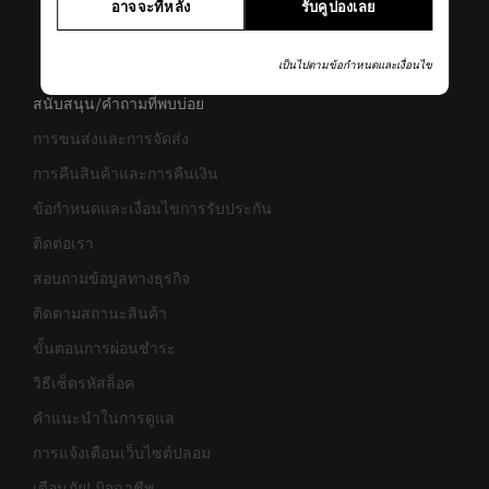
อาจจะทีหลัง
รับคูปองเลย
เป็นไปตามข้อกำหนดและเงื่อนไข
สนับสนุน/คำถามที่พบบ่อย
การขนส่งและการจัดส่ง
การคืนสินค้าและการคืนเงิน
ข้อกำหนดและเงื่อนไขการรับประกัน
ติดต่อเรา
สอบถามข้อมูลทางธุรกิจ
ติดตามสถานะสินค้า
ขั้นตอนการผ่อนชำระ
วิธีเซ็ตรหัสล็อค
คำแนะนำในการดูแล
การแจ้งเตือนเว็บไซต์ปลอม
เตือนภัย! มิจฉาชีพ