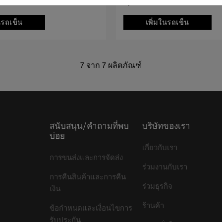
4,500 บาท
นรถเข็น
เพิ่มในรถเข็น
7
จาก
7
ผลิตภัณฑ์
สนับสนุน/คำถามที่พบ
บริษัทของเรา
บ่อย
เกี่ยวกับเรา
การขนส่งและการจัดส่ง
ร่วมงานกับเรา
การคืนสินค้าและการคืน
ร่วมธุรกิจ
เงิน
ร้านค้า
ข้อกำหนดและเงื่อนไขการ
รับประกัน