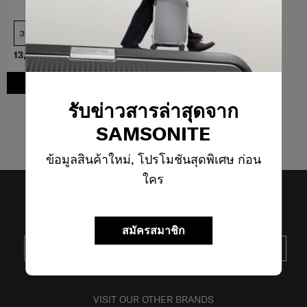
30 นิ้ว
เปรียบเทียบ
13,230 บาท
18,900 บาท
เพิ่มในรถเข็น
รับข่าวสารล่าสุดจาก
5
จาก
5
ผลิตภัณฑ์
SAMSONITE
ข้อมูลสินค้าใหม่, โปรโมชันสุดพิเศษ ก่อน
ใคร
รับข่าวสารล่าสุดจาก SAMSONITE
สมัครสมาชิก
ส่ง
VISIT OUR OTHER BRANDS