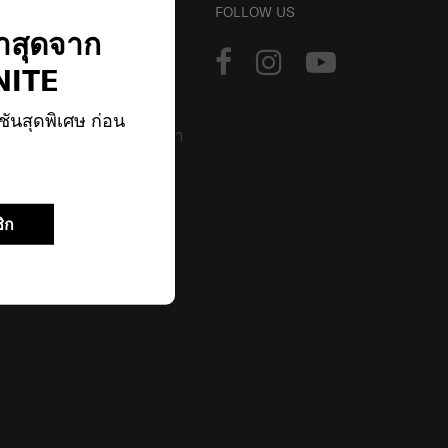
บัญชี
FOLLOW US
่าสุดจาก
ติดตามการสั่งซื้อ
ITE
เข้าสู่ระบบ
ชันสุดพิเศษ ก่อน
โปรแกรมสมาชิกของเรา
แนะนำเพื่อน
ิก