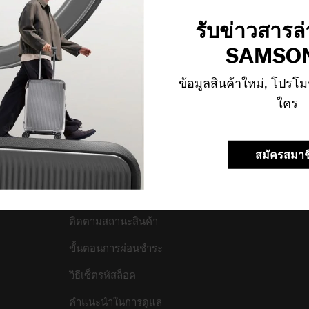
สนับสนุน/คำถามที่พบ
บริษัทของเรา
บ่อย
รับข่าวสารล
เกี่ยวกับเรา
SAMSON
การขนส่งและการจัดส่ง
ร่วมงานกับเรา
การคืนสินค้าและการคืน
ข้อมูลสินค้าใหม่, โปรโม
ร่วมธุรกิจ
เงิน
ใคร
ร้านค้า
ข้อกำหนดและเงื่อนไขการ
รับประกัน
ความยั่งยืน
สมัครสมาช
ติดต่อเรา
สอบถามข้อมูลทางธุรกิจ
ติดตามสถานะสินค้า
ขั้นตอนการผ่อนชำระ
วิธีเซ็ตรหัสล็อค
คำแนะนำในการดูแล