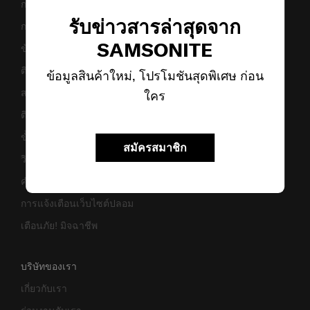
การขนส่งและการจัดส่ง
รับข่าวสารล่าสุดจาก
การคืนสินค้าและการคืนเงิน
SAMSONITE
ข้อกำหนดและเงื่อนไขการรับประกัน
ติดต่อเรา
ข้อมูลสินค้าใหม่, โปรโมชันสุดพิเศษ ก่อน
สอบถามข้อมูลทางธุรกิจ
ใคร
ติดตามสถานะสินค้า
ขั้นตอนการผ่อนชำระ
สมัครสมาชิก
วิธีเซ็ตรหัสล็อค
คำแนะนำในการดูแล
การแจ้งเตือนเว็บไซต์ปลอม
เตือนภัย! มิจฉาชีพ
บริษัทของเรา
เกี่ยวกับเรา