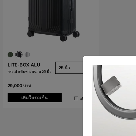
LITE-BOX ALU
25 นิ้ว
กระเป๋าเดินทางขนาด 25 นิ้ว
29,000 บาท
เพิ่มในรถเข็น
เปรียบเทียบ