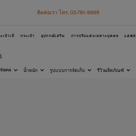
เป็นสมาชิก Samsonite เพื่อรับสิทธิพิเศษที่เหนือกว่า
รับทันที คูปองแทนเงินสด
500 บาท
สำหรับคำสั่งซื้อตั้งแต่ 6
สมัครสมาชิกและรับสิทธิพิเศษเลย!
ะเป๋าเป้
กระเป๋า
อุปกรณ์เสริม
การปรับแต่งเฉพาะบุคคล
LABE
้
ctions
น้ำหนัก
รูปแบบการจัดเก็บ
รีวิวผลิตภัณฑ์