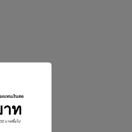
ปองแทนเงินสด
บาท
,900 บาทขึ้นไป