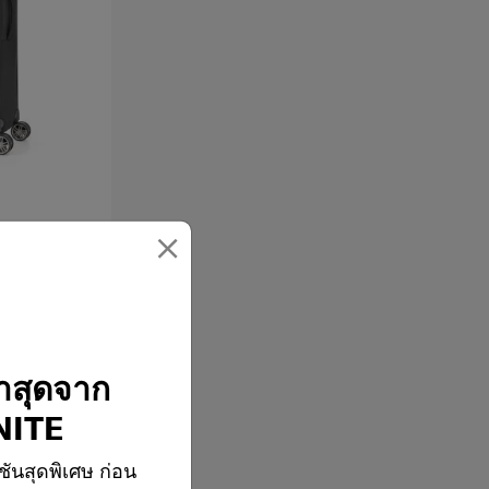
×
้ว
่าสุดจาก
เปรียบเทียบ
ITE
ชันสุดพิเศษ ก่อน