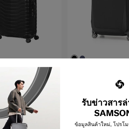
B-LITE 4
25 นิ้ว
29 นิ
นาด 25 นิ้ว
กระเป๋าเดินทางขนาด 29 นิ้ว
ขยายได้
4.6
(47)
8,000 บาท
9,810 บาท
10,900 บาท
รับข่าวสารล
นรถเข็น
แจ้งเตือน
เปรียบเทียบ
SAMSON
ข้อมูลสินค้าใหม่, โปรโม
3
จาก
3
ผลิตภัณฑ์