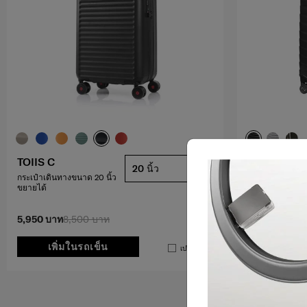
PROXIS™
TOIIS C
20 นิ้ว
กระเป๋าเดินทางข
กระเป๋าเดินทางขนาด 20 นิ้ว
ขยายได้
4.2
(134)
5,950 บาท
8,500 บาท
14,400 บาท
1
เพิ่มในรถเข็น
เพิ่มใ
เปรียบเทียบ