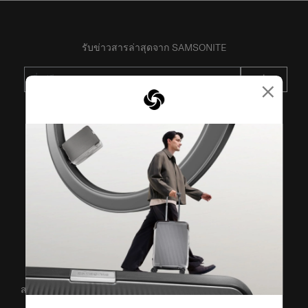
รับข่าวสารล่าสุดจาก SAMSONITE
ส่ง
×
VISIT OUR OTHER BRANDS
สนับสนุน/คำถามที่พบบ่อย