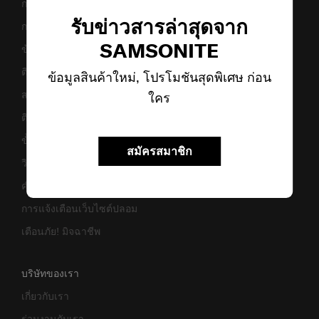
การขนส่งและการจัดส่ง
รับข่าวสารล่าสุดจาก
การคืนสินค้าและการคืนเงิน
SAMSONITE
ข้อกำหนดและเงื่อนไขการรับประกัน
ติดต่อเรา
ข้อมูลสินค้าใหม่, โปรโมชันสุดพิเศษ ก่อน
สอบถามข้อมูลทางธุรกิจ
ใคร
ติดตามสถานะสินค้า
ขั้นตอนการผ่อนชำระ
สมัครสมาชิก
วิธีเซ็ตรหัสล็อค
คำแนะนำในการดูแล
การแจ้งเตือนเว็บไซต์ปลอม
เตือนภัย! มิจฉาชีพ
บริษัทของเรา
เกี่ยวกับเรา
ร่วมงานกับเรา