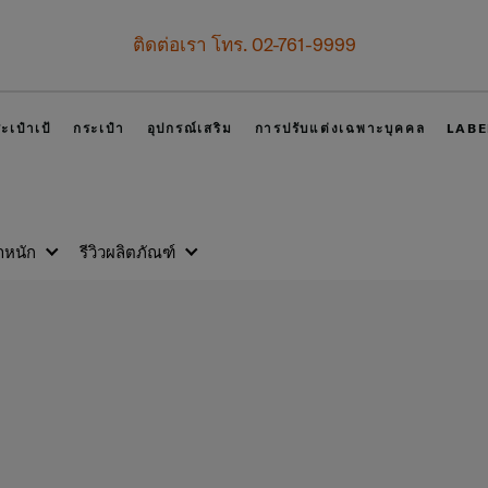
เป็นสมาชิก Samsonite เพื่อรับสิทธิพิเศษที่เหนือกว่า
รับทันที คูปองแทนเงินสด
500 บาท
สำหรับคำสั่งซื้อตั้งแต่
สมัครสมาชิกและรับสิทธิพิเศษเลย!
ะเป๋าเป้
กระเป๋า
อุปกรณ์เสริม
การปรับแต่งเฉพาะบุคคล
LABE
ำหนัก
รีวิวผลิตภัณฑ์