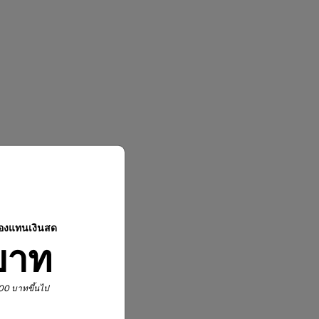
ปองแทนเงินสด
บาท
,900 บาทขึ้นไป