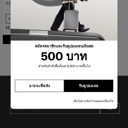
4.6
(388)
20 นิ้ว+USB
เปรียบเทียบ
17,000 บาท
เพิ่มในรถเข็น
สมัครสมาชิกและรับคูปองแทนเงินสด
500 บาท
5
จาก
5
ผลิตภัณฑ์
สำหรับคำสั่งซื้อตั้งแต่ 6,900 บาทขึ้นไป
อาจจะทีหลัง
รับคูปองเลย
รับข่าวสารล่าสุดจาก SAMSONITE
เป็นไปตามข้อกำหนดและเงื่อนไข
ส่ง