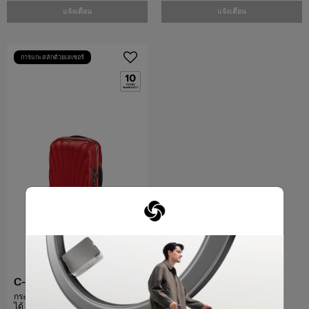
แจ้งเตือน
แจ้งเตือน
การแกะสลักด้วยเลเซอร์
C-LITE
กระเป๋าเดินทางขนาด 20 นิ้ว ขยาย
ได้