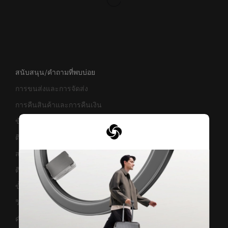
สนับสนุน/คำถามที่พบบ่อย
การขนส่งและการจัดส่ง
การคืนสินค้าและการคืนเงิน
ข้อกำหนดและเงื่อนไขการรับประกัน
ติดต่อเรา
สอบถามข้อมูลทางธุรกิจ
ติดตามสถานะสินค้า
ขั้นตอนการผ่อนชำระ
วิธีเซ็ตรหัสล็อค
คำแนะนำในการดูแล