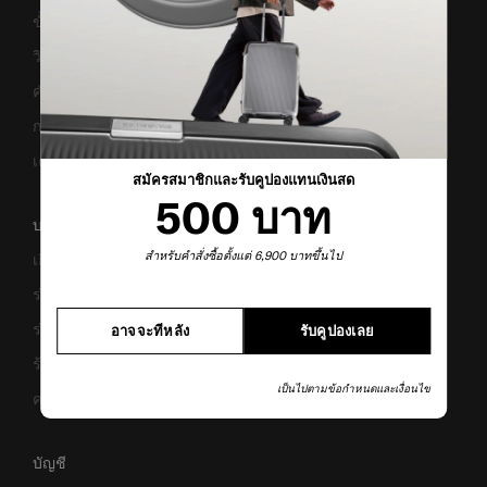
ขั้นตอนการผ่อนชำระ
วิธีเซ็ตรหัสล็อค
คำแนะนำในการดูแล
การแจ้งเตือนเว็บไซต์ปลอม
เตือนภัย! มิจฉาชีพ
สมัครสมาชิกและรับคูปองแทนเงินสด
500 บาท
บริษัทของเรา
สำหรับคำสั่งซื้อตั้งแต่ 6,900 บาทขึ้นไป
เกี่ยวกับเรา
ร่วมงานกับเรา
ร่วมธุรกิจ
อาจจะทีหลัง
รับคูปองเลย
ร้านค้า
เป็นไปตามข้อกำหนดและเงื่อนไข
ความยั่งยืน
บัญชี