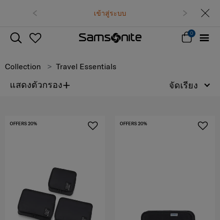
เข้าสู่ระบบ
0
Collection
Travel Essentials
+
แสดงตัวกรอง
จัดเรียง
OFFERS 20%
OFFERS 20%