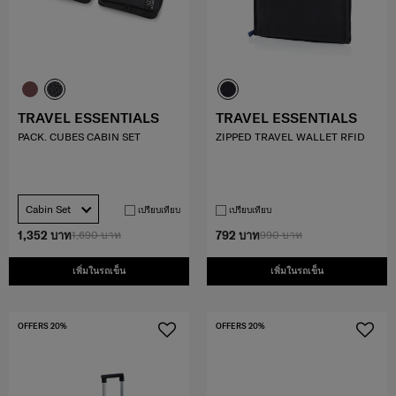
TRAVEL ESSENTIALS
TRAVEL ESSENTIALS
PACK. CUBES CABIN SET
ZIPPED TRAVEL WALLET RFID
Cabin Set
เปรียบเทียบ
เปรียบเทียบ
1,352 บาท
1,690 บาท
792 บาท
990 บาท
เพิ่มในรถเข็น
เพิ่มในรถเข็น
OFFERS 20%
OFFERS 20%