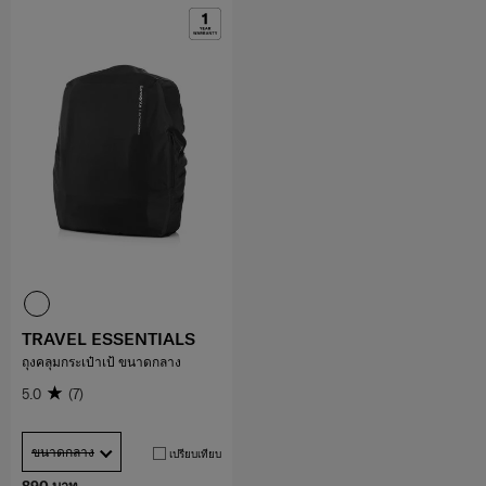
TRAVEL ESSENTIALS
ถุงคลุมกระเป๋าเป้ ขนาดกลาง
5.0
(7)
ขนาดกลาง
เปรียบเทียบ