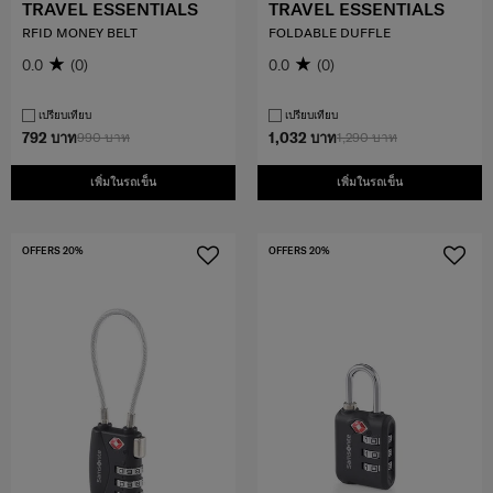
TRAVEL ESSENTIALS
TRAVEL ESSENTIALS
RFID MONEY BELT
FOLDABLE DUFFLE
0.0
(0)
0.0
(0)
เปรียบเทียบ
เปรียบเทียบ
792 บาท
990 บาท
1,032 บาท
1,290 บาท
เพิ่มในรถเข็น
เพิ่มในรถเข็น
OFFERS 20%
OFFERS 20%