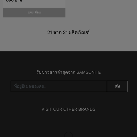
890 บาท
แจ้งเตือน
21
จาก
21
ผลิตภัณฑ์
รับข่าวสารล่าสุดจาก SAMSONITE
ส่ง
VISIT OUR OTHER BRANDS