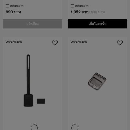
เปรียบเทียบ
เปรียบเทียบ
990 บาท
1,352 บาท
1,690 บาท
แจ้งเตือน
เพิ่มในรถเข็น
OFFERS 20%
OFFERS 20%