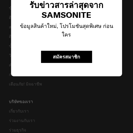
รับข่าวสารล่าสุดจาก
ข้อกำหนดและเงื่อนไขการรับประกัน
SAMSONITE
ติดต่อเรา
ข้อมูลสินค้าใหม่, โปรโมชันสุดพิเศษ ก่อน
สอบถามข้อมูลทางธุรกิจ
ใคร
ติดตามสถานะสินค้า
ขั้นตอนการผ่อนชำระ
วิธีเซ็ตรหัสล็อค
สมัครสมาชิก
คำแนะนำในการดูแล
การแจ้งเตือนเว็บไซต์ปลอม
เตือนภัย! มิจฉาชีพ
บริษัทของเรา
เกี่ยวกับเรา
ร่วมงานกับเรา
ร่วมธุรกิจ