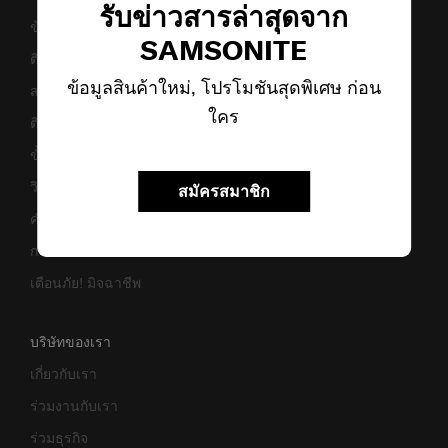
รับข่าวสารล่าสุดจาก
ข้อกำหนดและเงื่อนไขการรับประกัน
SAMSONITE
ติดต่อเรา
ข้อมูลสินค้าใหม่, โปรโมชันสุดพิเศษ ก่อน
สอบถามข้อมูลทางธุรกิจ
ใคร
ติดตามสถานะสินค้า
ขั้นตอนการผ่อนชำระ
วิธีเซ็ตรหัสล็อค
สมัครสมาชิก
คำแนะนำในการดูแล
การแจ้งเตือนเว็บไซต์ปลอม
เตือนภัย! มิจฉาชีพ
บริษัทของเรา
เกี่ยวกับเรา
ร่วมงานกับเรา
ร่วมธุรกิจ