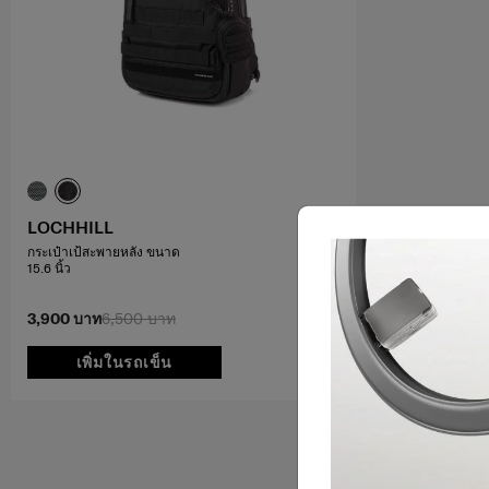
LOCHHILL
กระเป๋าเป้สะพายหลัง ขนาด
15.6 นิ้ว
3,900 บาท
6,500 บาท
เพิ่มในรถเข็น