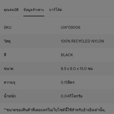
ถึงจิตวิญญาณแห่งการเดินทางและการผจญภัย เสริมความ
– ใช้ตัวล็อคหัวเข็มขัดเพื่อยึดเข้ากับหัวเข็มขัดที่เข้าชุดกันของ
โดดเด่นด้วยเส้นสายสี Signature Blue ใหม่ของ Samsonite ที่
Underscore อย่างแน่นหนา
คุณสมบัติ
ข้อมูลจำเพาะ
บาร์โค้ด
แสดงออกถึงความมั่นใจและแรงบันดาลใจในการก้าวไปข้าง
หน้าในทุกวัน
SKU
UI4*09006
วัสดุ
100% RECYCLED NYLON
สี
BLACK
ขนาด
9.5 x 9.0 x 15.0
ซม
ความจุ
0.15
ลิตร
น้ำหนัก
0.04
กิโลกรัม
**ขนาดของสินค้าที่เผยแพร่ในเว็บไซต์นี้ใช้สำหรับอ้างอิงเท่านั้น,