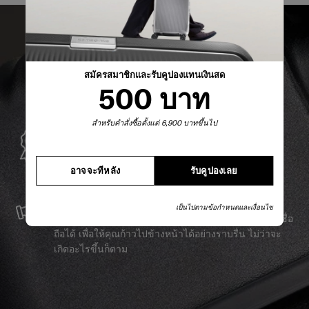
สมัครสมาชิกและรับคูปองแทนเงินสด
500 บาท
สำหรับคำสั่งซื้อตั้งแต่ 6,900 บาทขึ้นไป
การรับประกันทั่วโลก
Samsonite รับประกันการใช้งานทั่วโลก เพื่อให้มั่นใจว่า
อาจจะทีหลัง
รับคูปองเลย
ผลิตภัณฑ์ Samsonite ของคุณจะอยู่เคียงข้างคุณเสมอ
บริการและซ่อมแซม
เป็นไปตามข้อกำหนดและเงื่อนไข
เราผลิตสินค้าด้วยวัสดุที่ดีที่สุด พร้อมบริการสนับสนุนที่เชื่อ
ถือได้ เพื่อให้คุณก้าวไปข้างหน้าได้อย่างราบรื่น ไม่ว่าจะ
เกิดอะไรขึ้นก็ตาม