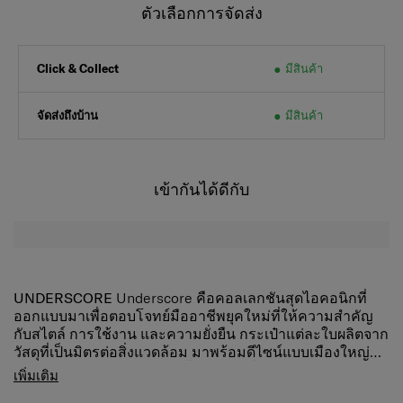
ตัวเลือกการจัดส่ง
มีสินค้า
Click & Collect
จัดส่งถึงบ้าน
มีสินค้า
เข้ากันได้ดีกับ
UNDERSCORE
Underscore คือคอลเลกชันสุดไอคอนิกที่
ออกแบบมาเพื่อตอบโจทย์มืออาชีพยุคใหม่ที่ให้ความสำคัญ
กับสไตล์ การใช้งาน และความยั่งยืน กระเป๋าแต่ละใบผลิตจาก
วัสดุที่เป็นมิตรต่อสิ่งแวดล้อม มาพร้อมดีไซน์แบบเมืองใหญ่ที่
เรียบหรูและความแข็งแกร่งที่ใช้งานได้จริง โดดเด่นด้วยดีเทล
กระเป๋าใส่เหรียญขนาดเล็กที่เหมาะกับสิ่งของจําเป็นขนาดเล็ก
เพิ่มเติม
หัวเข็มขัดที่ได้แรงบันดาลใจจากเข็มขัดนิรภัยบนเครื่องบิน สื่อ
วิธีใช้:เป็นเสน่ห์ – ใช้แหวนเพื่อเกี่ยวเข้ากับ webbingเป็นคลิป