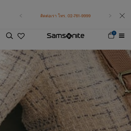
เป็นสมาชิก Samsonite เพื่อรับสิทธิพิเศษที่เหนือกว่า
รับทันที คูปองแทนเงินสด
500 บาท
สำหรับคำสั่ง
1-9999
ก่อนหน้า
ถัดไป
ซื้อตั้งแต่ 6,900 บาทขึ้นไป
สมัครสมาชิกและรับสิทธิพิเศษเลย!
0