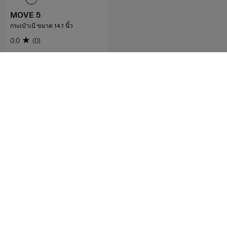
MOVE 5
กระเป๋าเป้ ขนาด 14.1 นิ้ว
0.0
(0)
เปรียบเทียบ
2,754 บาท
4,590 บาท
แจ้งเตือน
5
จาก
5
ผลิตภัณฑ์
รับข่าวสารล่าสุดจาก SAMSONITE
ส่ง