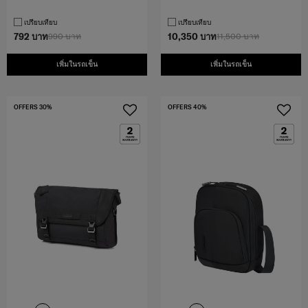
เปรียบเทียบ
เปรียบเทียบ
792 บาท
990 บาท
10,350 บาท
11,500 บาท
เพิ่มในรถเข็น
เพิ่มในรถเข็น
OFFERS 30%
OFFERS 40%