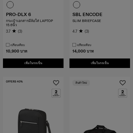
PRO-DLX 6
SBL ENCODE
กระเป๋าเอกสารมีล้อใส่ LAPTOP
SLIM BRIEFCASE
15.6นิ้ว
3.7
(3)
4.7
(3)
เปรียบเทียบ
เปรียบเทียบ
10,900 บาท
14,000 บาท
เพิ่มในรถเข็น
เพิ่มในรถเข็น
OFFERS 40%
สินค้าใหม่