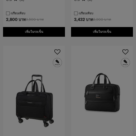
เปรียบเทียบ
เปรียบเทียบ
2,800 บาท
3,500 บาท
3,432 บาท
3,900 บาท
เพิ่มในรถเข็น
เพิ่มในรถเข็น