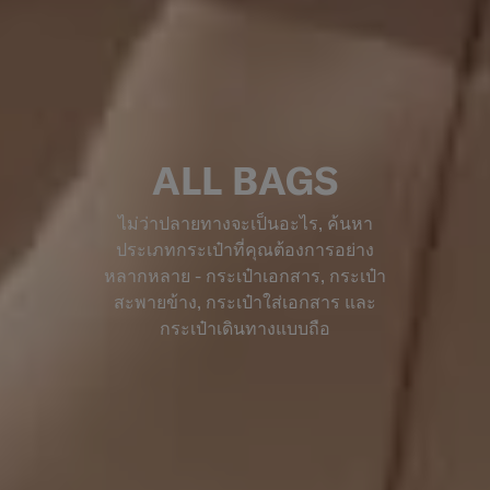
ALL BAGS
ไม่ว่าปลายทางจะเป็นอะไร, ค้นหา
ประเภทกระเป๋าที่คุณต้องการอย่าง
หลากหลาย - กระเป๋าเอกสาร, กระเป๋า
สะพายข้าง, กระเป๋าใส่เอกสาร และ
กระเป๋าเดินทางแบบถือ