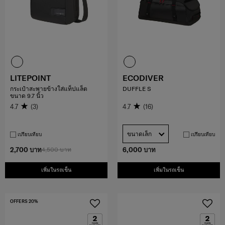
LITEPOINT
ECODIVER
กระเป๋าสะพายข้างใส่แท็ปแล็ต
DUFFLE S
ขนาด 9.7 นิ้ว
4.7
(3)
4.7
(16)
ขนาดเล็ก
เปรียบเทียบ
เปรียบเทียบ
2,700 บาท
4,500 บาท
6,000 บาท
เพิ่มในรถเข็น
เพิ่มในรถเข็น
OFFERS 20%