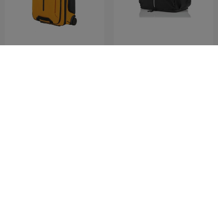
ECODIVER
ACIVE-LITE
DUFFLE/WH 55/20
กระเป๋าถือทรง TOTE
4.6
(123)
0.0
(0)
20 นิ้ว
เปรียบเทียบ
เปรียบเทียบ
8,500 บาท
4,840 บาท
5,500 บาท
เพิ่มในรถเข็น
แจ้งเตือน
OFFERS 40%
OFFERS 20%