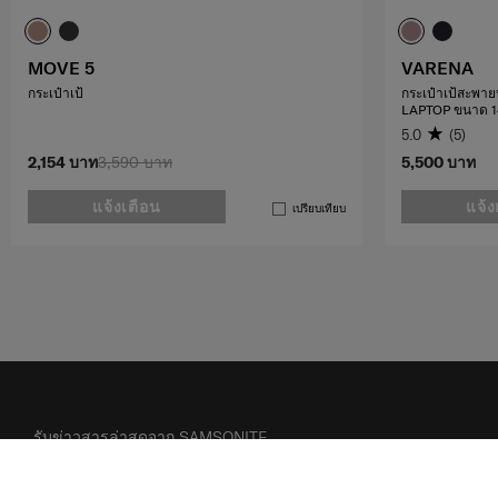
MOVE 5
VARENA
กระเป๋าเป้
กระเป๋าเป้สะพายห
LAPTOP ขนาด 14
5.0
(5)
2,154 บาท
3,590 บาท
5,500 บาท
แจ้งเตือน
แจ้ง
เปรียบเทียบ
รับข่าวสารล่าสุดจาก SAMSONITE
ส่ง