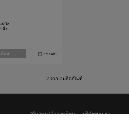
ลังใส่
 นิ้ว
เตือน
เปรียบเทียบ
2
จาก
2
ผลิตภัณฑ์
สนับสนุน/คำถามที่พบ
บริษัทของเรา
บ่อย
เกี่ยวกับเรา