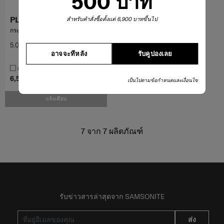
500 บาท
PLANTPACK 7
สำหรับคำสั่งซื้อตั้งแต่ 6,900 บาทขึ้นไป
กระเป๋าเป้
5.0
(3)
อาจจะทีหลัง
รับคูปองเลย
เปรียบเทียบ
6,500 บาท
เป็นไปตามข้อกำหนดและเงื่อนไข
แจ้งเตือน
7
จาก
7
ผลิตภัณฑ์
รับข่าวสารล่าสุดจาก SAMSONITE
ส่ง