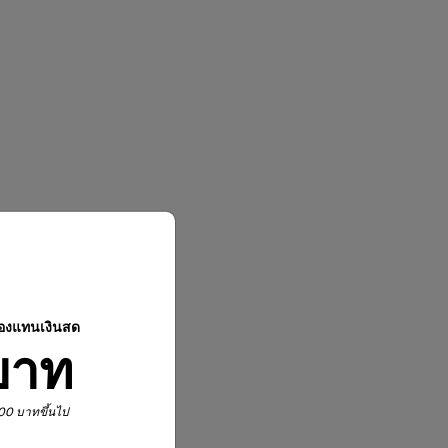
ปองแทนเงินสด
บาท
,900 บาทขึ้นไป