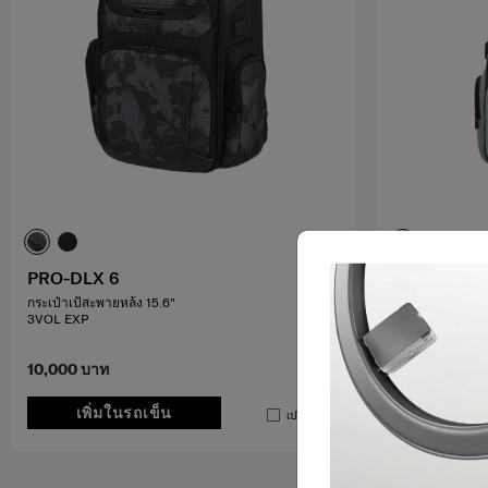
PRO-DLX 6
PRO-DLX 6
กระเป๋าเป้สะพายหล้ง 15.6"
BACKPACK 15.6
3VOL EXP
COOL
5.0
(2)
10,000 บาท
10,000 บาท
เพิ่มในรถเข็น
แจ้ง
เปรียบเทียบ