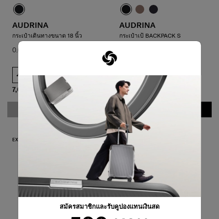
AUDRINA
AUDRINA
กระเป๋าเดินทางขนาด 18 นิ้ว
กระเป๋าเป้ BACKPACK S
0.0
(0)
4.0
(1)
45 cm
7,040 บาท
8,000 บาท
4,840 บาท
5,500 บาท
แจ้งเตือน
เพิ่มในรถเข็น
EXCLUSIVE OFFER 12
สมัครสมาชิกและรับคูปองแทนเงินสด