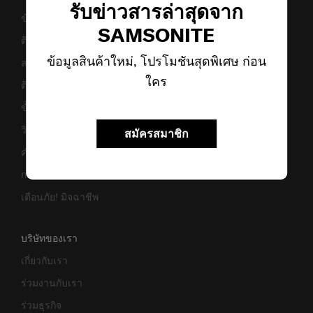
รับข่าวสารล่าสุดจาก
ข้อกำหนดและเงื่อนไขการรับประกัน
SAMSONITE
ติดต่อเรา
ข้อมูลสินค้าใหม่, โปรโมชันสุดพิเศษ ก่อน
สอบถามข้อมูลทางธุรกิจ
ใคร
ติดตามสถานะสินค้า
ขั้นตอนการผ่อนชำระ
วิธีเซ็ตรหัสล็อค
สมัครสมาชิก
คำแนะนำในการดูแล
การแจ้งเตือนเว็บไซต์ปลอม
เตือนภัย! มิจฉาชีพ
บริษัทของเรา
เกี่ยวกับเรา
ร่วมงานกับเรา
ร่วมธุรกิจ