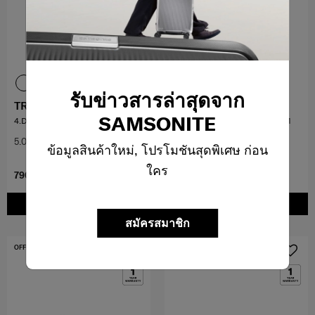
รับข่าวสารล่าสุดจาก
TRAVEL ESSENTIALS
TRAVEL ESSENTIALS
SAMSONITE
4.DIAL COMBI LOCK TSA
LUG. STRAP/TSA LOCK 50MM
5.0
(2)
5.0
(6)
ข้อมูลสินค้าใหม่, โปรโมชันสุดพิเศษ ก่อน
ใคร
790 บาท
712 บาท
890 บาท
เพิ่มในรถเข็น
เพิ่มในรถเข็น
สมัครสมาชิก
OFFERS 20%