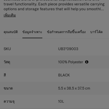
travel functionality. Each piece provides versatile carrying
options and storage features that will help you smoothly
navigate your unique world, while the collection’s modern
“Beauty in the journey” A seamless blend between a
เพิ่มเติม
minimalist design will adorn your journeys with elegant
professional and chic travel. Features with removable
beauty. Choose from stylish Black and Rose Quartz to
laptop sleeves, easy-access pockets for travel
match your desired look.
documents, and versatile carrying options speak to the
คุณสมบัติ
ข้อมูลจำเพาะ
ข้อกำหนดการถือขึ้นเครื่อง
บาร์โค้ด
collection's understanding of a woman's world. Every
element is designed to reflect the confidence and grace
of its carrier.
Rich interior organization
SKU
UB3*09003
1 main compartment, 1 front and 1 zippered back
compartment plus interior slip pockets provide
วัสดุ
100% Polyester
versatile storage options.
Laptop compartment
สี
BLACK
Securely holds a laptop of up to 14.1".
Detachable and adjustable shoulder strap
ขนาด
5.5 x 38.5 x 37.5
cm
Carry your bag at your preferred height or use it as
a briefcase.
ความจุ
10
L