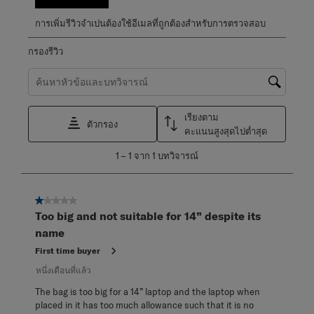
การเพิ่มรีวิวจำเปนต้องใช้อีเมลที่ถูกต้องสำหรับการตรวจสอบ
กรองรีวิว
ค้นหาหัวข้อและตรวจสอบภูมิภาคการค้นหา
เรียงตาม
ตัวกรอง
คะแนนสูงสุดไปต่ำสุด
1
1
–
1 จาก 1
บทวิจารณ์
ถึง
1
จาก
1 จาก 5 ดาว
1
Too big and not suitable for 14” despite its
บท
name
วิจารณ์
First time buyer
หนึ่งเดือนที่แล้ว
The bag is too big for a 14” laptop and the laptop when
placed in it has too much allowance such that it is no