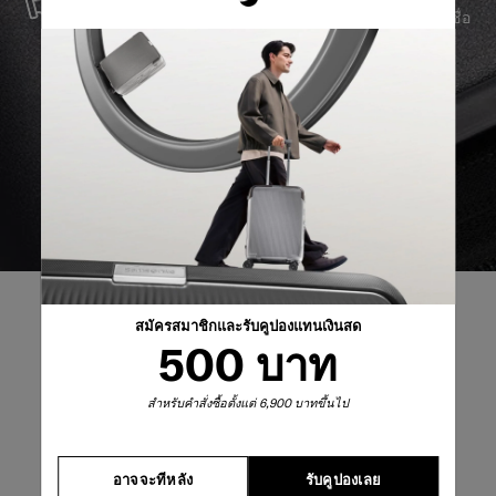
เราผลิตสินค้าด้วยวัสดุที่ดีที่สุด พร้อมบริการสนับสนุนที่เชื่อ
ถือได้ เพื่อให้คุณก้าวไปข้างหน้าได้อย่างราบรื่น ไม่ว่าจะ
เกิดอะไรขึ้นก็ตาม
สมัครสมาชิกและรับคูปองแทนเงินสด
500 บาท
รีวิวผลิตภัณฑ์
สำหรับคำสั่งซื้อตั้งแต่ 6,900 บาทขึ้นไป
บทวิจารณ์
อาจจะทีหลัง
รับคูปองเลย