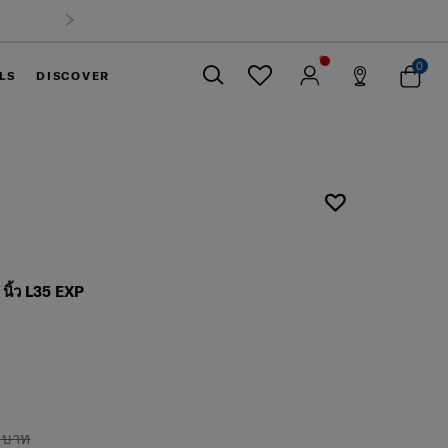
0
LS
DISCOVER
ปิด
นิ้ว L35 EXP
 บาท