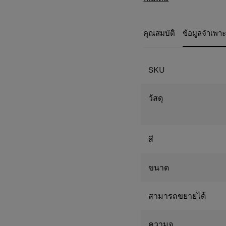
LOCK Cable lock TS
ZIPPERS
HANDLES Top & s
คุณสมบัติ
ข้อมูลจำเพา
WHEEL HANDLE D
WHEELS 4 Wheel
WHEELS TYPE Shoc
SKU
EXTERIOR POCKETS
EXPANDABLE
CABIN LUGGAGE
วัสดุ
ADDRESS TAG Inte
BOTTOM GRIP
INTERIOR
สี
DIVIDER PAD In t
Cross ribbons
ขนาด
LAPTOP COMPAR
INTERIOR LAPTOP
INTERNAL ORGA
สามารถขยายได้
ความจุ