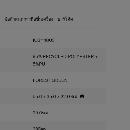
A to allow safe travel to the US
ide handles
ะ
ข้อกำหนดการถือขึ้นเครื่อง
บาร์โค้ด
ouble tube
s
k and noise reducing suspension wheels
KJ3*14003
 1 front pocket
95% RECYCLED POLYESTER +
grated ID tag
5%PU
FOREST GREEN
he bottom compartment
55.0 x 35.0 x 22.0
ซม
TMENT
 BAG 15.6"
NISATION
25.0
ซม
39
ลิตร