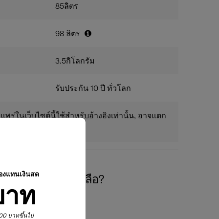
สายรัดภายในที่สามารถยึดเก็บได้อย่างชาญฉลาด ช่วย
85
ลิตร
ร็วและง่ายดาย
y Zipper
ซิปรักษาความปลอดภัยแบบกันขโมย ช่วย
เพิ่มความมั่นใจขณะเดินทาง
98
ลิตร
ผ่นแบ่งช่องกระเป๋า ช่วยแยกสิ่งของและเพิ่มความเป็น
็บ
andle
คันชักคู่แบบเสาเดี่ยว ช่วยกระจายน้ำหนักได้ดี
3.5
กิโลกรัม
ิศทางที่แม่นยำ
ดกระเป๋าที่เหมาะสำหรับโหลดใต้ท้องเครื่อง ตาม
รับประกัน 10 ปี ทั่วโลก
เป๋าโหลดของสายการบิน
แพร่ในเว็บไซต์นี้ใช้สำหรับอ้างอิงเท่านั้น, อาจแตก
ปองแทนเงินสด
องการความช่วยเหลือ?
บาท
,900 บาทขึ้นไป