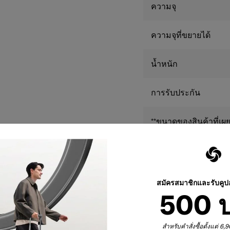
Smart Fix Buckle
ความจุ
ให้การจัดเก็บรวดเ
Anti-theft Securit
ป้องกันการงัดแงะ 
ความจุที่ขยายได้
Luggage Divider
แ
ระเบียบในการจัดเก
น้ำหนัก
Dual Tube Pull H
และให้การควบคุมท
Check-in Size
ขนา
การรับประกัน
มาตรฐานขนาดกระ
**ขนาดของสินค้าที่เผย
ต่างจากการวัดจริง
สมัครสมาชิกและรับคู
ต้
500 
สำหรับคำสั่งซื้อตั้งแต่ 6