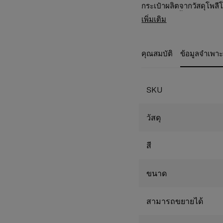
กระเป๋าผลิตจากวัสดุโพลี
ต่อเนื่อง อีกทั้งยังมาพร้
วัสดุ Recyclex™:
ผล
เพิ่มเติม
เจอร์เข้ากับรายละเอียด
Recyclex™ ช่วยลดผ
ประโยชน์ใช้สอยและความ
ให้กลับมาใช้งานได
คุณอย่างเต็มรูปแบบ
ใช้งานยาวนาน
คุณสมบัติ
ข้อมูลจำเพา
ภายในประกอบด้วยผ้
รีไซเคิลหลังการบร
น้อย 95% โดยน้ำหน
สำหรับรุ่นสีเขียว
SKU
บริโภคในสัดส่วนอย
TSA Lock
ระบบล็อ
รองรับการตรวจสอบจ
วัสดุ
Expandable
ฟังก์
เหมาะสำหรับการเดินท
สี
Divider Pad
แผ่นก
แยกของได้อย่างชั
Cross Ribbons
สา
ขนาด
ให้อยู่ในที่ ไม่เคล
Double Wheels
ล้
และรองรับการใช้งาน
สามารถขยายได้
Double Tube Pull
กระเป๋าทำได้มั่นคง