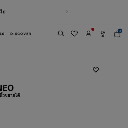
นไป
ถัดไป
0
LS
DISCOVER
ปิด
NEO
ิ้วขยายได้