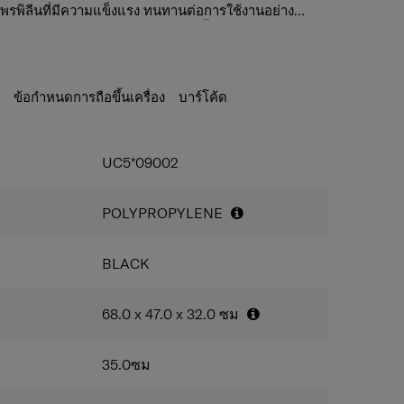
โพรพิลีนที่มีความแข็งแรง ทนทานต่อการใช้งานอย่าง
อมกับดีไซน์เรียบหรู ทันสมัย โดยผสานพื้นผิวแบบเท็กซ์
ิตจากพลาสติกรีไซเคิลอย่างน้อย 50% วัสดุ
แบบมันวาวอย่างลงตัว สะท้อนถึงความสมดุลระหว่าง
ลกระทบต่อสิ่งแวดล้อม พร้อมทั้งเปลี่ยนขยะพลาสติก
สวยงาม เพื่อยกระดับประสบการณ์การเดินทางของ
้ใหม่ในรูปแบบของผลิตภัณฑ์ที่แข็งแรงและมีอายุการ
ะ
ข้อกำหนดการถือขึ้นเครื่อง
บาร์โค้ด
าบุ ซิปเทป และฟันซิป ซึ่งผลิตจากพลาสติก PET
ิโภค (post-consumer recycled PET) ในสัดส่วนอย่าง
ัก
 ตัวเปลือกภายนอกผลิตจากโพลีโพรพิลีนรีไซเคิลหลังการ
UC5*09002
่างน้อย 50% โดยน้ำหนัก
ก TSA ที่ได้มาตรฐานสากล ช่วยเพิ่มความปลอดภัยและ
ากเจ้าหน้าที่สนามบินโดยไม่ทำให้ตัวล็อกเสียหาย
POLYPROPYLENE
ชันขยายขนาด ช่วยเพิ่มความจุในการจัดเก็บเมื่อจำเป็น
างที่ต้องการพื้นที่เพิ่มเติม
ั้นสัมภาระภายใน ช่วยให้การจัดเก็บเป็นระเบียบและ
BLACK
ดเจน
ยรัดสัมภาระแบบไขว้ภายในกระเป๋า ช่วยรักษาสิ่งของ
68.0 x 47.0 x 32.0
ซม
ื่อนไหวระหว่างการเดินทาง
อคู่หมุนได้รอบทิศทาง เพิ่มความคล่องตัวในการลากจูง
ที่ต่อเนื่องได้อย่างมีประสิทธิภาพ
35.0
ซม
 Handle
คันชักแบบคู่ ช่วยให้การควบคุมและการลาก
และสะดวกยิ่งขึ้น