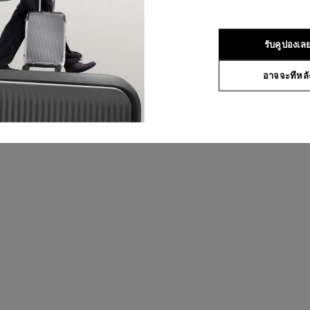
รับคูปองเล
อาจจะทีหลั