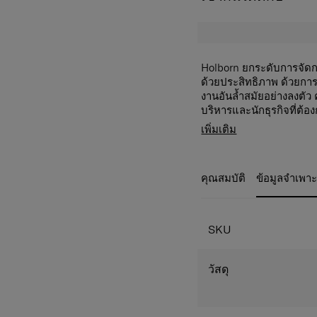
Holborn ยกระดับการจัดก
ด้วยประสิทธิภาพ ด้วยกา
งานอันล้ำสมัยอย่างลงตัว
บริหารและนักธุรกิจที่ต้
สุภาพ เรียบหรู และเป็นมื
ระบบจัดเก็บหลายช่องพร
เพิ่มเติม
ช่วยจัดเก็บสิ่งของ
ได้สะดวก
ระบบจัดเก็บภายในที่มอง
คุณสมบัติ
ข้อมูลจำเพา
มอบการจัดระเบียบ
ทั้งหมดภายในกระเ
SKU
ช่องใส่แล็ปท็อปและแท็บ
รองรับและปกป้องแล
9.7 นิ้ว อย่างมั่นคง
วัสดุ
ที่ใส่ขวดน้ำแบบพับเก็บได
รองรับขวดน้ำหลาก
เรียบร้อยเมื่อไม่ใช้