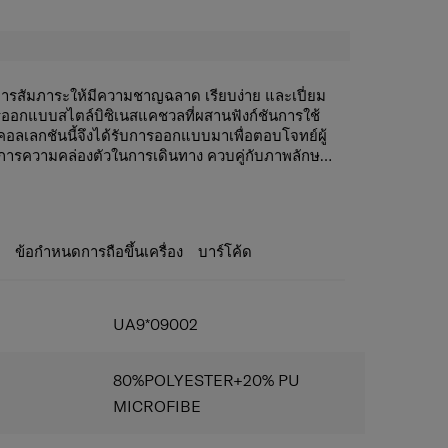
ารสัมภาระให้มีความชาญฉลาด เรียบง่าย และเปี่ยม
รออกแบบสไตล์บิซิเนสแคชวลที่ผสานฟังก์ชันการใช้
 คอลเลกชันนี้จึงได้รับการออกแบบมาเพื่อตอบโจทย์ผู้
องการความคล่องตัวในการเดินทาง ควบคู่กับภาพลักษณ์ที่
ออาชีพ
้อมความปลอดภัยบริเวณด้านนอก
ที่ใช้งานเป็นประจำได้อย่างปลอดภัย พร้อมหยิบใช้งาน
เห็นชัดเจน
ะ
ข้อกำหนดการถือขึ้นเครื่อง
บาร์โค้ด
ที่ครบครัน พร้อมความชัดเจนในการมองเห็นสัมภาระ
ป๋า
UA9*09002
เล็ตภายในช่องหลัก
็ปท็อปขนาดสูงสุด 15.6 นิ้ว และแท็บเล็ตขนาดสูงสุด
80%POLYESTER+20% PU
้
MICROFIBE
หลายขนาดอย่างกระชับ และสามารถพับเก็บได้อย่าง
งาน