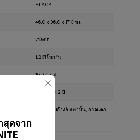
BLACK
บน้ำหนัก
ะเพิ่มความสบายในการสะพาย แม้ต้องบรรทุกสัมภาระ
46.0 x 36.0 x 17.0
ซม
ามปลอดภัย
ัญให้พ้นสายตา แต่ยังคงสามารถหยิบใช้งานได้สะดวก
21
ลิตร
ระเป๋าเป้เข้ากับคันชักกระเป๋าเดินทางได้อย่างสะดวก
1.21
กิโลกรัม
ง
คล
15.6 "
inch
×
ละเอกลักษณ์เฉพาะตัวให้กับกระเป๋าของคุณ
รับประกัน 2 ปี
แพร่ในเว็บไซต์นี้ใช้สำหรับอ้างอิงเท่านั้น, อาจแตก
่าสุดจาก
ITE