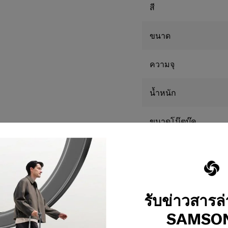
สี
สายสะพายไหล่ระบบรองรั
ช่วยลดแรงกดทับแล
จำนวนมาก
ขนาด
ช่องซ่อนด้านหลังเพื่อคว
จัดเก็บสิ่งของสำค
ความจุ
Smart Sleeve
ช่วยให้สามารถสวมก
น้ำหนัก
ระหว่างการเดินทา
ป้าย ID สลักชื่อเฉพาะบุค
ขนาดโน๊ตบุ๊ค
เพิ่มความโดดเด่นแ
การรับประกัน
**ขนาดของสินค้าที่เผย
ต่างจากการวัดจริง
รับข่าวสารล
SAMSON