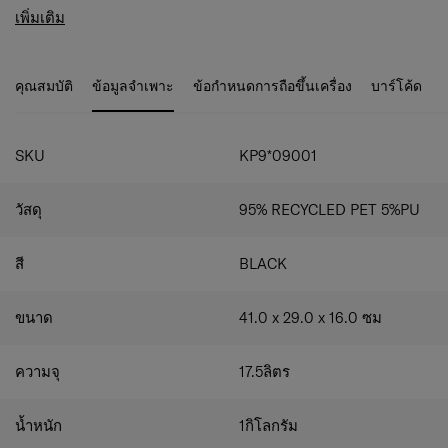
ออกมาโดยเฉพาะ ช่องเก็บของหลักขนาดใหญ่ และการจัด
ช่องสำหรับแล็ปท็อปแยกเฉพาะ
เพิ่มเติม
เก็บแบบหลายกระเป๋า
ระบบพอร์ต USB แบบใหม่
การจัดเก็บแบบหลายกระเป๋าที่จุของได้มาก
การตกแต่งด้วยสีที่เข้ากันบนแผ่นโลโก้และภายใน
คุณสมบัติ
ข้อมูลจำเพาะ
ข้อกำหนดการถือขึ้นเครื่อง
บาร์โค้ด
สายสะพายบ่าดีไซน์ตามหลักสรีรศาสตร์
รวมการปรับแต่งส่วนตัว (Personalization)
วัสดุ: ผ้าด้านนอกและซับในทำจากพลาสติก PET
รีไซเคิล 100%
SKU
KP9*09001
การจัดเก็บเอกสารธุรกิจ
ช่องแล็ปท็อปแยกเฉพาะ – รองรับแล็ปท็อปสูงสุด 14.1”
วัสดุ
95% RECYCLED PET 5%PU
และแท็บเล็ตสูงสุด 10.5”
ช่องหลักขนาดใหญ่ พร้อมกระเป๋าซิปและกระเป๋าเปิด
ช่องสำหรับสาย USB
สี
BLACK
ช่องสำหรับจัดเก็บ Powerbank (ไม่รวม Powerbank)
แท็กปรับแต่งส่วนตัวพร้อมสติ๊กเกอร์
ขนาด
41.0 x 29.0 x 16.0
ซม
ความจุ
17.5
ลิตร
น้ำหนัก
1
กิโลกรัม