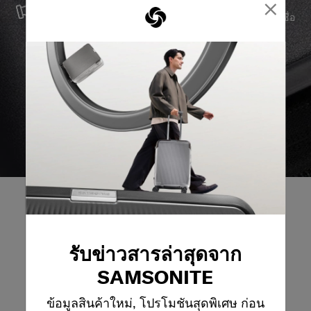
×
เราผลิตสินค้าด้วยวัสดุที่ดีที่สุด พร้อมบริการสนับสนุนที่เชื่อ
ถือได้ เพื่อให้คุณก้าวไปข้างหน้าได้อย่างราบรื่น ไม่ว่าจะ
เกิดอะไรขึ้นก็ตาม
รับข่าวสารล่าสุดจาก
รีวิวผลิตภัณฑ์
SAMSONITE
บทวิจารณ์
ข้อมูลสินค้าใหม่, โปรโมชันสุดพิเศษ ก่อน