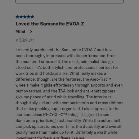
5 จาก 5 ดาว
Loved the Samsonite EVOA Z
Pillai
หนึ่งปีที่แล้ว
I recently purchased the Samsonite EVOA Z and have
been thoroughly impressed with its performance. From
the moment I unboxed it, the sleek, minimalist design
stood out—it's both stylish and professional, perfect for
work trips and holidays alike. What really makes a
difference, though, are the features: the Aero-Trac™
wheels make it glide effortlessly through airports and even
bumpy terrain, and the TSA lock and anti-theft zippers
give me peace of mind while travelling. The interior is
thoughtfully laid out with compartments and cross ribbons
that make packing super organized. I also appreciate the
eco-conscious RECYCLEX™ lining—it's great to see
Samsonite prioritizing sustainability. While the outer shell
can pick up scratches over time, the durability and overall
quality more than make up for it. Definitely a worthwhile
investment for frequent flyers like me.