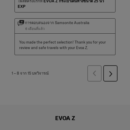
โพสต์ครั้งแรกที่
EVOA Z กระเป๋าเดินทางขนาด 25 นิ้ว
EXP
การตอบสนองจาก Samsonite Australia
6 เดือนที่แล้ว
You made the perfect selection! Thank you for your 
review and safe travels with your Evoa Z.
ก่อน
1
–
8 จาก 15
บทวิจารณ์
ถัด
หน้า
ไป
บท
บท
วิจารณ์
วิจารณ์
EVOA Z