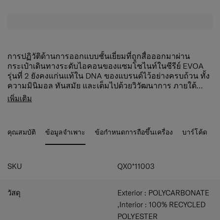
การปฏิวัติด้านการออกแบบชั้นเยี่ยมที่ถูกสื่อออกมาผ่าน
กระเป๋าเดินทางระดับไอคอนของแซมโซไนท์ในซีรีย์ EVOA
รุ่นที่ 2 ยังคงแก่นแท้ใน DNA ของแบรนด์ไว้อย่างครบถ้วน ทั้ง
ความมินิมอล ทันสมัย และเต็มไปด้วยวิวัฒนาการ ภายใต้
ปรัชญาการออกแบบของแซมโซไนท์ เราขอแนะนำผิวสัมผัส
จุดเด่นของผลิตภัณฑ์
เพิ่มเติม
แบบใหม่และโลโก้อลูมิเนียมอันโดดเด่น กลมกลืนเข้ากันกับ
ดีไซน์หรูหราทันสมัยเพื่อนักเดินทางสายธุรกิจ พร้อม
กันกระแทกมุมกระเป๋าและตัวกระเป๋าด้านนอกอย่างไร้ที่ติ บ่ง
ด้วยพื้นผิวสัมผัสสุดหรู องค์ประกอบต่างๆ ของกระเป๋า
บอกถึงความพิเศษสุดและกระบวนการการผลิตที่ซับซ้อน ซึ่ง
และรายละเอียดสีที่ดึงดูดสายตา
คุณสมบัติ
ข้อมูลจำเพาะ
ข้อกำหนดการถือขึ้นเครื่อง
บาร์โค้ด
ทำให้กระเป๋าเดินทางรุ่นนี้โดดเด่นแตกต่างจากกระเป๋าเดิน
แถบโลโก้อลูมิเนียม กลมกลืนกับกันกระแทกมุมกระเป๋า
ทางอื่นในท้องตลาด นวัตกรรมที่ปฏิวัติวงการอีกสิ่งหนึ่งคือ
นวัตกรรมล้อกันสะเทือน Aero-Trac™ (ล้อยาง TPE / 50
ระบบล้อกันสะเทือน Aero Trac™ ที่มีคุณสมบัติกันลดการสั่น
มม.)
สะเทือนและเสียงดังได้ด้วยกลไกใหม่ที่ช่วยให้คุณรู้สึกถึง
คันชักแบบคู่
SKU
QX0*11003
ความแตกต่างได้อย่างชัดเจนขณะลากกระเป๋า นอกจากนี้ยังมี
​ขยายพื้นที่จัดเก็บได้สำหรับกระเป๋าไซซ์กลางและใหญ่
ขอเกี่ยวสัมภาระซึ่งเอื้อให้สามารถใช้งานพื้นที่ภายนอก
​ระบบล็อคแบบ TSA ด้วยรหัสล็อค 3 หลัก พร้อมซิปกัน
วัสดุ
Exterior : POLYCARBONATE
กระเป๋าได้อย่างมีประสิทธิภาพ ล็อค TSA แบบ 3 หลัก ซิปกัน
ขโมยและหัวซิปแม่เหล็ก
ขโมยพร้อมหัวซิปแม่เหล็กเพิ่มความปลอดภัย พื้นที่จัดเก็บ
​ช่องจัดเก็บภายใน พร้อมแผ่นกั้นและช่องใส่ของเปียก บุ
,Interior : 100% RECYCLED
ขยายได้สำหรับกระเป๋าไซซ์กลางและใหญ่ วัสดุบุด้านใน
ด้วยวัสดุที่ทำจากโพลีเอสเตอร์รีไซเคิล ด้วยเทคโนโลยี
POLYESTER