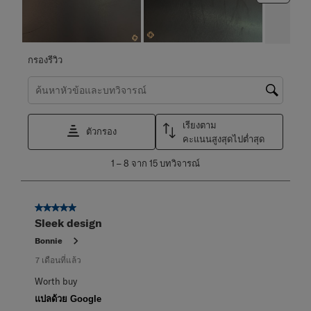
กรองรีวิว
ค้นหาหัวข้อและตรวจสอบภูมิภาคการค้นหา
เรียงตาม
ตัวกรอง
คะแนนสูงสุดไปต่ำสุด
1
1
–
8 จาก 15
บทวิจารณ์
ถึง
8
จาก
5 จาก 5 ดาว
15
Sleek design
บท
วิจารณ์
Bonnie
7 เดือนที่แล้ว
Worth buy
แปลด้วย Google