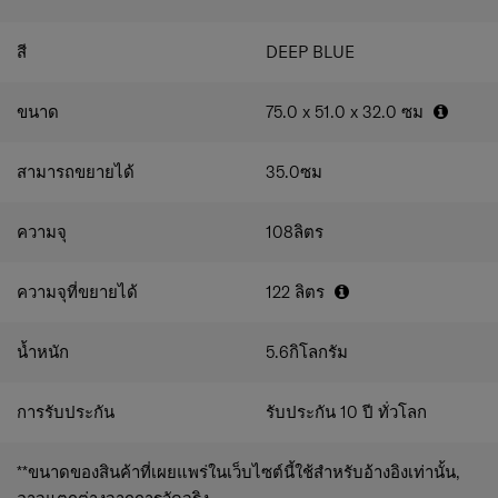
กระเป๋าและซิปที่ผลิตด้วยเทคโนโลยี RECYCLEX™ Material
RECYCLEXT™ และเทคโนโลยีต้านจุลินทรีย์ Microban
ของแซมโซไนท์ วัสดุโพลีเอสเตอร์รีไซเคิล 100% การ
​
คุณสมบัติภายใน
ออกแบบที่กลมกลืน นวัตกรรมการผลิต รวมถึงรายละเอียดอัน
สี
DEEP BLUE
บุภายในด้วยวัสดุโพลีเอสเตอร์รีไซเคิล ผลิตขึ้นจาก
สร้างสรรค์ต่างๆ เหล่านี้ ทำให้ EVOA Z ทำหน้าที่ได้อย่าง
เทคโนโลยี Recyclex™ Material และเทคโนโลยีต้าน
สมบูรณ์แบบ
จุลินทรีย์ Microban พร้อมด้วยโลโก้แซมโซไนท์ปั๊มนูน
ขนาด
75.0 x 51.0 x 32.0
ซม
ทั้งสองฝั่งมีช่องกั้นที่มาพร้อมกระเป๋า และช่องแบ่งอีก
หนึ่งช่องซึ่งสามารถถอดออกได้ ที่มีกระเป๋าตาข่าย ช่อง
สามารถขยายได้
35.0
ซม
ใส่ของเปียก และตะขอแขวน
สายรัดสัมภาระแบบไขว้
ผ้าบุผิวพีชสีเทาอ่อนให้สัมผัสนุ่มมือและความรู้สึกสดชื่น
ความจุ
108
ลิตร
และผ้าบุสีดำที่ฐานของช่องเก็บของเพื่อให้ความรู้สึก
สะอาด
ความจุที่ขยายได้
122
ลิตร
น้ำหนัก
5.6
กิโลกรัม
การรับประกัน
รับประกัน 10 ปี ทั่วโลก
**ขนาดของสินค้าที่เผยแพร่ในเว็บไซต์นี้ใช้สำหรับอ้างอิงเท่านั้น,