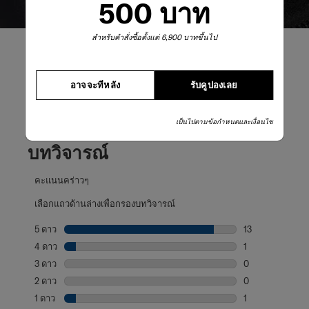
500 บาท
สำหรับคำสั่งซื้อตั้งแต่ 6,900 บาทขึ้นไป
อาจจะทีหลัง
รับคูปองเลย
รีวิวผลิตภัณฑ์
เป็นไปตามข้อกำหนดและเงื่อนไข
บทวิจารณ์
คะแนนคร่าวๆ
เลือกแถวด้านล่างเพื่อกรองบทวิจารณ์
5 ดาว
ดาว
13
บทวิจารณ์13 บทที
4 ดาว
ดาว
1
บทวิจารณ์1 บทที่
3 ดาว
ดาว
0
บทวิจารณ์0 บทที่
2 ดาว
ดาว
0
บทวิจารณ์0 บทที่
1 ดาว
ดาว
1