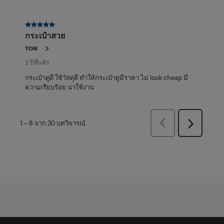
5 จาก 5 ดาว
กระเป๋าสวย
TON
2 ปีที่แล้ว
กระเป๋าดูดี ใช้วัสดุดี ทำให้กระเป๋าดูมีราคา ไม่ look cheap มี
ความเรียบร้อย น่าใช้งาน
ก่อน
1
–
8 จาก 30
บทวิจารณ์
ถัด
หน้า
ไป
บท
บท
วิจารณ์
วิจารณ์