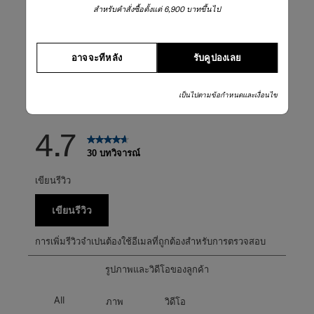
5 ดาว
ดาว
24
สำหรับคำสั่งซื้อตั้งแต่ 6,900 บาทขึ้นไป
บทวิจารณ์24 บทที
4 ดาว
ดาว
2
บทวิจารณ์2 บทที่
3 ดาว
ดาว
4
บทวิจารณ์4 บทที่
2 ดาว
ดาว
0
อาจจะทีหลัง
รับคูปองเลย
บทวิจารณ์0 บทที่
1 ดาว
ดาว
0
บทวิจารณ์0 บทที่
เป็นไปตามข้อกำหนดและเงื่อนไข
คะแนนรวม
4.7
30 บทวิจารณ์
เขียนรีวิว
เขียนรีวิว
การเพิ่มรีวิวจำเปนต้องใช้อีเมลที่ถูกต้องสำหรับการตรวจสอบ
รูปภาพและวิดีโอของลูกค้า