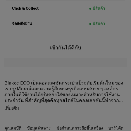
มีสินค้า
Click & Collect
จัดส่งถึงบ้าน
มีสินค้า
เข้ากันได้ดีกับ
Blakce ECO เป็นคอลเลคชั่นกระเป๋าเป้ระดับเริ่มต้นใหม่ของ
เรา รูปลักษณ์และความรู้สึกทางธุรกิจแบบสบาย ๆ องค์กร
ภายในที่ใช้งานได้จริงช่องใส่ของเหมาะสำหรับการใช้งาน
ประจำวัน ที่สำคัญที่สุดคือทุกสไตล์ในคอลเลกชั่นนี้ทำจาก
RPET 100% พร้อมกับผลงานมาตรฐานระดับสูงของ
รายละเอียดสินค้า
เพิ่มเติม
Samsonite
- ช่องกระเป๋าหลัก 2 ช่องใหญ่แบ่งแยกเป็นสัดส่วน
- ช่องกระเป่าเล็กด้านหน้า 2 ช่่องง่านต่อการใช้งาน
- กระเป๋าด้านข้างสามารถใส่ร่มพับได้
คุณสมบัติ
ข้อมูลจำเพาะ
ข้อกำหนดการถือขึ้นเครื่อง
บาร์โค้ด
- ระบบหลัง: สัมผัสร่างกายกลับ, เบาะ, เบาะระบายอากาศ,