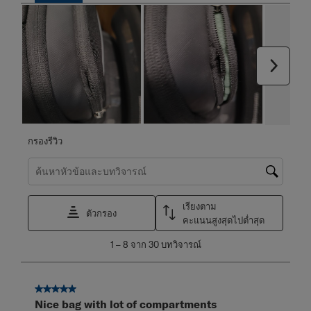
ถัดไป
กรองรีวิว
ค้นหาหัวข้อและตรวจสอบภูมิภาคการค้นหา
เรียงตาม
ตัวกรอง
คะแนนสูงสุดไปต่ำสุด
1
1
–
8 จาก 30
บทวิจารณ์
ถึง
8
จาก
5 จาก 5 ดาว
30
Nice bag with lot of compartments
บท