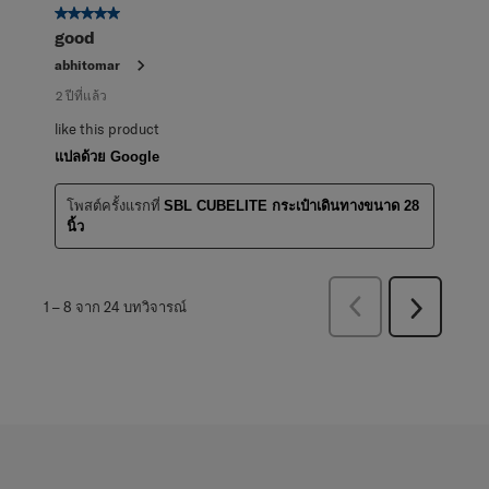
5 จาก 5 ดาว
good
abhitomar
2 ปีที่แล้ว
like this product
แปลด้วย Google
โพสต์ครั้งแรกที่
SBL CUBELITE กระเป๋าเดินทางขนาด 28
นิ้ว
ก่อน
1
–
8 จาก 24
บทวิจารณ์
ถัด
หน้า
ไป
บท
บท
วิจารณ์
วิจารณ์