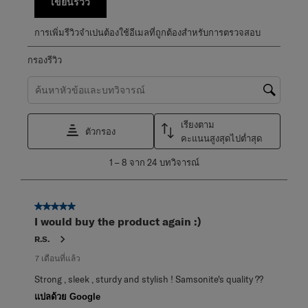
เขียนรีวิว
การเพิ่มรีวิวจำเปนต้องใช้อีเมลที่ถูกต้องสำหรับการตรวจสอบ
กรองรีวิว
ค้นหาหัวข้อและตรวจสอบภูมิภาคการค้นหา
เรียงตาม
ตัวกรอง
คะแนนสูงสุดไปต่ำสุด
1
1
–
8 จาก 24
บทวิจารณ์
ถึง
8
จาก
5 จาก 5 ดาว
24
I would buy the product again :)
บท
วิจารณ์
R.S.
7 เดือนที่แล้ว
Strong , sleek , sturdy and stylish ! Samsonite's quality ??
แปลด้วย Google