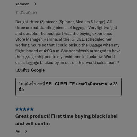
Yameen
11 เดือนที่แล้ว
Bought three (3) pieces (Spinner, Medium & Large). All
three are outstanding pieces of luggage. Very lightweight
and durable. The best part was the buying experience.
Store Manager, Harsha, at the IGI DEL, scheduled her
working hours so that I could pickup the luggage when my
flight landed at 4:00 a.m. She seamlessly arranged to have
the luggage shipped to my residence in Lucknow. World
class luggage backed by an out-of-this-world sales team!!
แปลด้วย Google
โพสต์ครั้งแรกที่
SBL CUBELITE กระเป๋าเดินทางขนาด 28
นิ้ว
5 จาก 5 ดาว
Great product! First time buying black label
and will contin
Jin