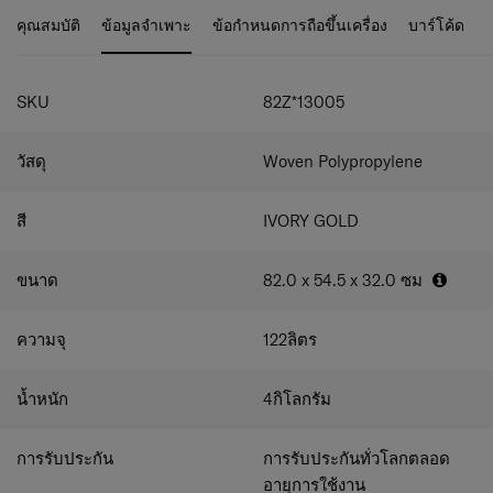
พิเศษ เฉพาะ Samsonite
ทำให้กระเป๋าเดินทางจาก Samsonite Black Lable รุ่น
ล้อ 4 ล้อคู่.
คุณสมบัติ
ข้อมูลจำเพาะ
ข้อกำหนดการถือขึ้นเครื่อง
บาร์โค้ด
CUBELITE มีความโดดเด่น และเสริมลุคให้การเดินทางของ
ล้อหมุน 360 องศา เพื่อความคล่องตัวในการใช้งาน
คุณ มีสไตล์มากยิ่งขึ้น
หูจับด้านข้างและด้านบนกระเป๋า เพื่อง่ายต่อการยก
กระเป๋า
SKU
82Z*13005
ระบบความปลอดภัย TSA Lock
คันชักคู่.
สายรัดสัมภาระ และ แผงกั้นซิป 2 ฝั่ง ป้องกันการ
วัสดุ
Woven Polypropylene
เคลื่อนที่สัมภาระ
อุปกรณ์เสริมมาพร้อมกับกระเป๋า : Name Tag 'ถุงคลุม
สี
IVORY GOLD
กระเป๋า
ถงคลุมสูท
ไม้แขวนเสื้อ
ขนาด
82.0 x 54.5 x 32.0
ซม
ความจุ
122
ลิตร
น้ำหนัก
4
กิโลกรัม
การรับประกัน
การรับประกันทั่วโลกตลอด
อายุการใช้งาน