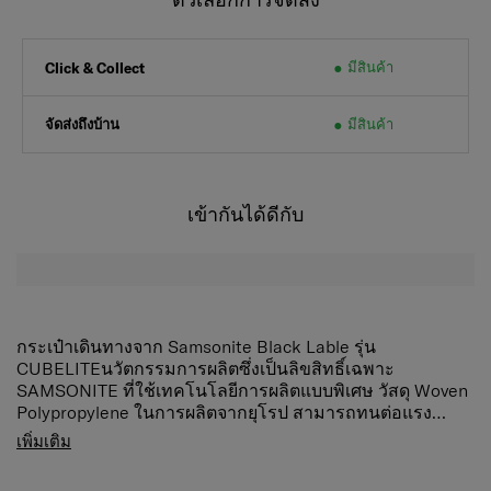
มีสินค้า
Click & Collect
จัดส่งถึงบ้าน
มีสินค้า
เข้ากันได้ดีกับ
กระเป๋าเดินทางจาก Samsonite Black Lable รุ่น
CUBELITEนวัตกรรมการผลิตซึ่งเป็นลิขสิทธิ์เฉพาะ
SAMSONITE ที่ใช้เทคโนโลยีการผลิตแบบพิเศษ วัสดุ Woven
Polypropylene ในการผลิตจากยุโรป สามารถทนต่อแรง
กระแทกได้ดี คอยปกป้องสัมภาระด้านในอย่างปลอดภัย พร้อม
คุณสมบัติสินค้า
เพิ่มเติม
ฟังก์ชั่นการใช้งานที่ครบครันและคุ้มค่า ดีไซน์เรียบหรู ตกแต่ง
วัสดุ Woven Polypropylene เทคโนโลยีการผลิตแบบ
ภายในอย่างเต็มรูปแบบ ด้วยลายละเอียดในส่วนประกอบต่างๆ