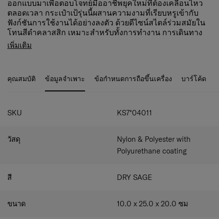
ออกแบบมาเพื่อตอบโจทย์มืออาชีพยุคใหม่ที่ต้องเคลื่อนไหว
ตลอดเวลา กระเป๋าเป้รุ่นนี้ผสานความงามที่เรียบหรูเข้ากับ
ฟังก์ชันการใช้งานได้อย่างลงตัว ด้วยดีไซน์สไตล์ร่วมสมัยใน
โทนสีดำคลาสสิก เหมาะสำหรับทั้งการทำงาน การเดินทาง
ดีไซน์ภายนอก (Exterior Design)
และการใช้งานในชีวิตประจำวัน
เพิ่มเติม
โครงสร้างแบบ Softside
น้ำหนักเบา พร้อมความแข็ง
โครงสร้างที่มีน้ำหนักเบาแต่แข็งแรง มอบความสบายในการ
แรงทนทาน
พกพาพร้อมระบบจัดระเบียบที่มีประสิทธิภาพ โดยไม่ลดทอน
ซิปคุณภาพสูง
ลื่นไหล ใช้งานได้อย่างมั่นใจในทุกวัน
ความมีสไตล์ ตัวกระเป๋าผลิตจากวัสดุไนลอนและโพลีเอสเตอร์
คุณสมบัติ
ข้อมูลจำเพาะ
ข้อกำหนดการถือขึ้นเครื่อง
บาร์โค้ด
หูจับด้านบน
สะดวกต่อการหยิบใช้งานแบบ Grab-and-
คุณภาพสูง เคลือบด้วยโพลียูรีเทน (Polyurethane) เพื่อเพิ่ม
go
ความทนทานและให้ผิวสัมผัสที่เรียบหรู ช่วยคงรูปทรงและ
กระเป๋าด้านหน้าภายนอก 2 ช่อง
สำหรับหยิบของจำเป็น
ความสวยงามได้อย่างยาวนาน
SKU
KS7*04011
ได้อย่างรวดเร็ว
Smart Sleeve
สำหรับสอดเข้ากับคันชักกระเป๋าเดินทาง
ได้อย่างลงตัว
วัสดุ
Nylon & Polyester with
สายสะพายหลังตามหลักสรีรศาสตร์
ช่วยรองรับการใช้
Polyurethane coating
งานอย่างสบายและกระจายน้ำหนักได้อย่างสมดุล
ช่องใส่ขวดน้ำ
เพิ่มความสะดวกในการใช้งานประจำวัน
โลโก้
Samsonite
ด้านหน้า ดีไซน์สะอาดตา เรียบหรู
สี
DRY SAGE
ระดับพรีเมียม
เหมาะสำหรับใช้เป็น
Cabin Luggage
และสามารถจัด
เก็บใต้ที่นั่งบนเครื่องบินได้อย่างง่ายดาย
ขนาด
10.0 x 25.0 x 20.0
ซม