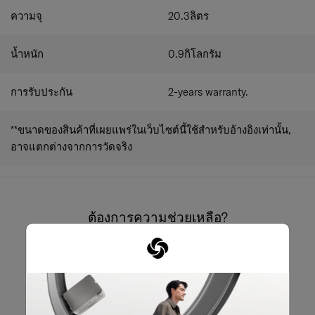
การจัดระเบียบภายใน (Interior Organization)
ความจุ
20.3
ลิตร
ช่องใส่โน้ตบุ๊กบุฟองน้ำ
รองรับขนาดสูงสุด
14.1 นิ้ว
ช่องใส่แท็บเล็ต
รองรับขนาดสูงสุด
10.5 นิ้ว
ช่องสำหรับเสื้อผ้าโดยเฉพาะ
ช่วยให้จัดระเบียบได้เป็น
น้ำหนัก
0.9
กิโลกรัม
สัดส่วน
ช่องแยกของเปียก (Wet Pocket)
สำหรับเก็บของเหลว
หรือของชื้นโดยเฉพาะ
การรับประกัน
2-years warranty.
ช่องตาข่าย (Mesh Pocket)
มองเห็นสิ่งของได้ง่ายและ
หยิบใช้งานได้สะดวก
**ขนาดของสินค้าที่เผยแพร่ในเว็บไซต์นี้ใช้สำหรับอ้างอิงเท่านั้น,
ที่แขวนกุญแจในตัว
เพื่อการเข้าถึงที่รวดเร็ว
ระบบจัดระเบียบภายในครบครัน
ช่วยให้ทุกสิ่งเป็น
อาจแตกต่างจากการวัดจริง
ระเบียบเรียบร้อย
ต้องการความช่วยเหลือ?
02-761-9999